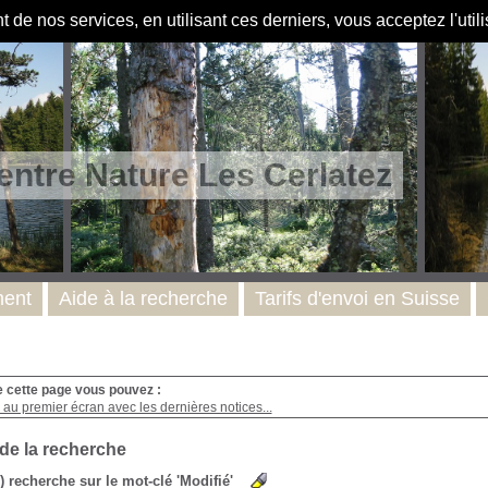
de nos services, en utilisant ces derniers, vous acceptez l'util
entre Nature Les Cerlatez
ent
Aide à la recherche
Tarifs d'envoi en Suisse
e cette page vous pouvez :
au premier écran avec les dernières notices...
 de la recherche
s) recherche sur le mot-clé 'Modifié'