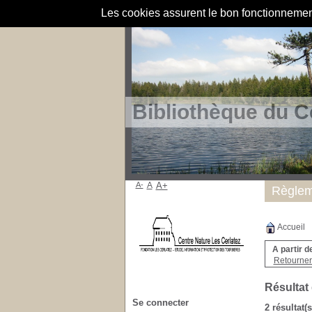
Les cookies assurent le bon fonctionnement 
Bibliothèque du C
A-
A
A+
Règlem
Accueil
A partir d
Retourner 
Résultat
Se connecter
2 résultat(