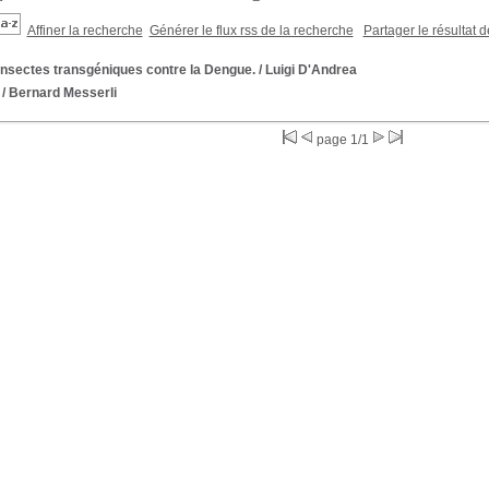
Affiner la recherche
Générer le flux rss de la recherche
Partager le résultat 
insectes transgéniques contre la Dengue.
/ Luigi D'Andrea
/ Bernard Messerli
page 1/1