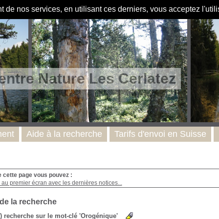
de nos services, en utilisant ces derniers, vous acceptez l'util
entre Nature Les Cerlatez
ent
Aide à la recherche
Tarifs d'envoi en Suisse
e cette page vous pouvez :
au premier écran avec les dernières notices...
 de la recherche
s) recherche sur le mot-clé 'Orogénique'