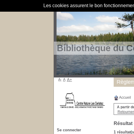
Les cookies assurent le bon fonctionnement 
Bibliothèque du C
A-
A
A+
Règlem
Accueil
A partir d
Retourner 
Résultat
Se connecter
1 résultat(