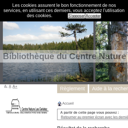
Les cookies assurent le bon fonctionnement de nos
services, en utilisant ces derniers, vous acceptez l'utilisation
des cookies.
S'opposer
Accepter
Bibliothèque du Centre Nature
A-
A
A+
Règlement
Aide à la reche
Accueil
A partir de cette page vous pouvez :
Retourner au premier écran avec les dernièr