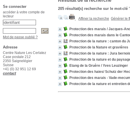
Résultat de la recherche
Se connecter
205 résultat(s) recherche sur le mot-clé 
accéder à votre compte de
lecteur
Affiner la recherche
Générer le f
Protection des marais
/ Jacques-And
Protection des marais dans le Cant
Mot de passe oublié ?
Protection de la nature : canton du J
Adresse
Protection de la Nature et gravières
Centre Nature Les Cerlatez
Protection de la nature : Jura bernoi
Case postale 212
Protection de la nature et du pays
2350 Saignelégier
Suisse
Etang de la Gruère
/ Yves Leuzinger
+41 (0) 32 951 12 69
Protection des haies/ Schutz der He
contact
Protection des marais - Vade-mecu
Protection de la nature et entretien 