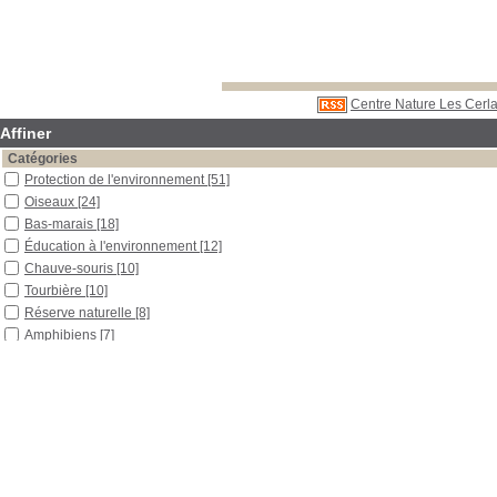
Centre Nature Les Cerla
Affiner
Catégories
Protection de l'environnement
[51]
Oiseaux
[24]
Bas-marais
[18]
Éducation à l'environnement
[12]
Chauve-souris
[10]
Tourbière
[10]
Réserve naturelle
[8]
Amphibiens
[7]
Biodiversité
[6]
Insectes
[6]
Poissons
[6]
Biologie
[5]
Haie
[5]
Protection des eaux
[5]
Rivière
[5]