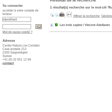
Résultat de la recherche
Se connecter
1 résultat(s) recherche sur le mot-clé '
accéder à votre compte de
lecteur
Affiner la recherche
Générer 
Les trois sapins
/ Vincent Abellanet
Mot de passe oublié ?
Adresse
Centre Nature Les Cerlatez
Case postale 212
2350 Saignelégier
Suisse
+41 (0) 32 951 12 69
contact