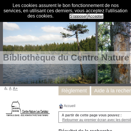
Les cookies assurent le bon fonctionnement de nos
services, en utilisant ces derniers, vous acceptez l'utilisation
des cookies.
S'opposer
Accepter
Bibliothèque du Centre Nature
A-
A
A+
Règlement
Aide à la reche
Accueil
A partir de cette page vous pouvez :
Retourner au premier écran avec les dernièr