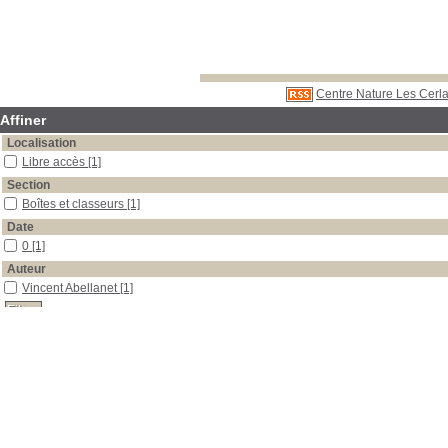
Centre Nature Les Cerla
Affiner
Localisation
Libre accès
[1]
Section
Boîtes et classeurs
[1]
Date
0
[1]
Auteur
Vincent Abellanet
[1]