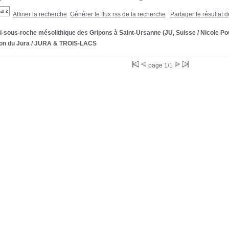
Affiner la recherche
Générer le flux rss de la recherche
Partager le résultat 
i-sous-roche mésolithique des Gripons à Saint-Ursanne (JU, Suisse
/ Nicole P
on du Jura
/ JURA & TROIS-LACS
page 1/1