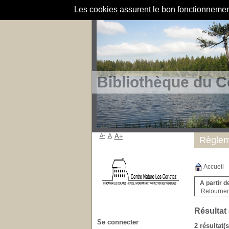
Les cookies assurent le bon fonctionnement 
Bibliothèque du C
A-
A
A+
Règlem
Accueil
A partir d
Retourner 
Résultat
Se connecter
2 résultat(