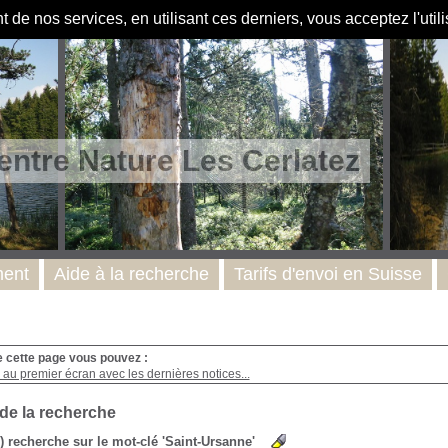
de nos services, en utilisant ces derniers, vous acceptez l'util
entre Nature Les Cerlatez
ent
Aide à la recherche
Tarifs d'envoi en Suisse
e cette page vous pouvez :
au premier écran avec les dernières notices...
 de la recherche
s) recherche sur le mot-clé 'Saint-Ursanne'