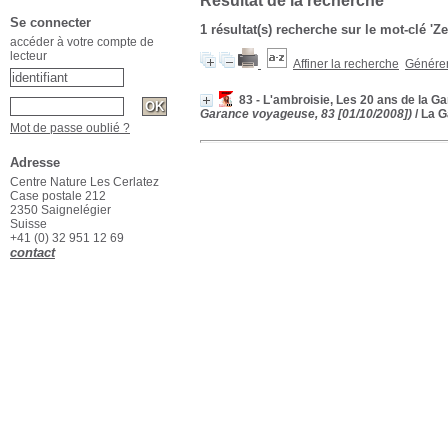
Résultat de la recherche
Se connecter
1 résultat(s) recherche sur le mot-clé 'Z
accéder à votre compte de
lecteur
Affiner la recherche
Générer 
83 - L'ambroisie, Les 20 ans de la Ga
Garance voyageuse, 83 [01/10/2008])
/ La 
Mot de passe oublié ?
Adresse
Centre Nature Les Cerlatez
Case postale 212
2350 Saignelégier
Suisse
+41 (0) 32 951 12 69
contact