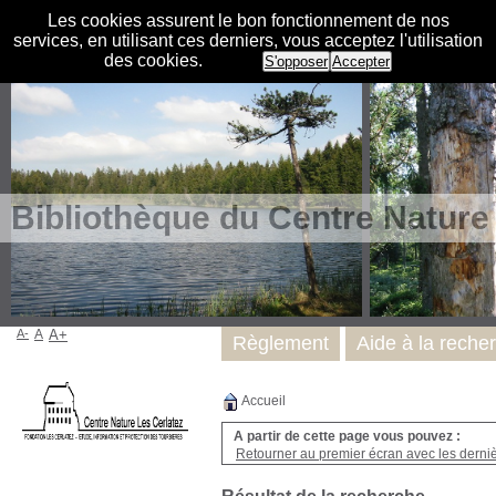
Les cookies assurent le bon fonctionnement de nos
services, en utilisant ces derniers, vous acceptez l'utilisation
des cookies.
S'opposer
Accepter
Bibliothèque du Centre Nature
A-
A
A+
Règlement
Aide à la reche
Accueil
A partir de cette page vous pouvez :
Retourner au premier écran avec les dernièr