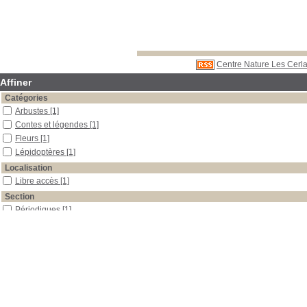
Centre Nature Les Cerla
Affiner
Catégories
Arbustes
[1]
Contes et légendes
[1]
Fleurs
[1]
Lépidoptères
[1]
Localisation
Libre accès
[1]
Section
Périodiques
[1]
Date
2008
[1]
Auteur
La Garance voyageuse
[1]