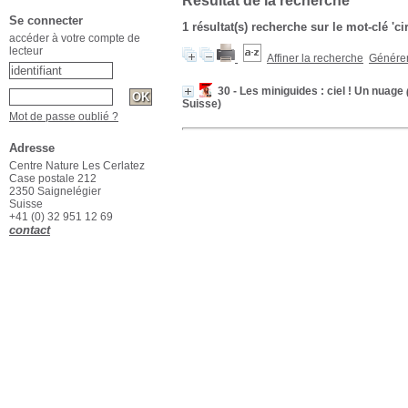
Résultat de la recherche
Se connecter
1 résultat(s) recherche sur le mot-clé '
accéder à votre compte de
lecteur
Affiner la recherche
Générer 
30 - Les miniguides : ciel ! Un nuage
Suisse)
Mot de passe oublié ?
Adresse
Centre Nature Les Cerlatez
Case postale 212
2350 Saignelégier
Suisse
+41 (0) 32 951 12 69
contact