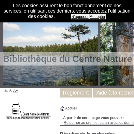
Les cookies assurent le bon fonctionnement de nos
services, en utilisant ces derniers, vous acceptez l'utilisation
des cookies.
S'opposer
Accepter
Bibliothèque du Centre Nature
A-
A
A+
Règlement
Aide à la reche
Accueil
A partir de cette page vous pouvez :
Retourner au premier écran avec les dernièr