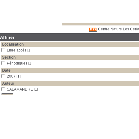
Centre Nature Les Cerla
Affiner
Localisation
Libre accès
[1]
Section
Périodiques
[1]
Date
2007
[1]
Auteur
SALAMANDRE
[1]