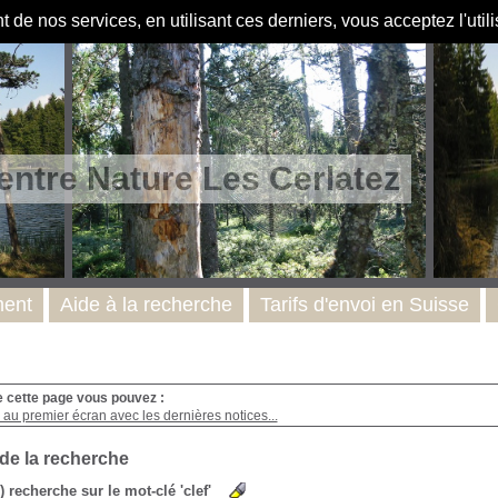
de nos services, en utilisant ces derniers, vous acceptez l'util
entre Nature Les Cerlatez
ent
Aide à la recherche
Tarifs d'envoi en Suisse
e cette page vous pouvez :
au premier écran avec les dernières notices...
 de la recherche
s) recherche sur le mot-clé 'clef'