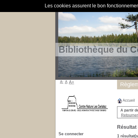
Les cookies assurent le bon fonctionnement 
Bibliothèque du C
A-
A
A+
Règlem
Accueil
A partir d
Retourner 
Résultat
Se connecter
1 résultat(