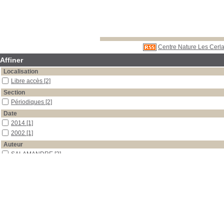
Centre Nature Les Cerla
Affiner
Localisation
Libre accès
[2]
Section
Périodiques
[2]
Date
2014
[1]
2002
[1]
Auteur
SALAMANDRE
[2]