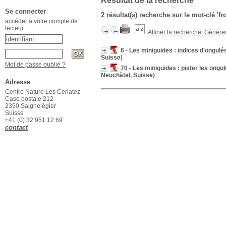
Résultat de la recherche
Se connecter
2 résultat(s) recherche sur le mot-clé 'fro
accéder à votre compte de
lecteur
Affiner la recherche
Générer 
6 - Les miniguides : indices d'ongulé
Suisse)
Mot de passe oublié ?
70 - Les miniguides : pister les ongu
Neuchâtel, Suisse)
Adresse
Centre Nature Les Cerlatez
Case postale 212
2350 Saignelégier
Suisse
+41 (0) 32 951 12 69
contact