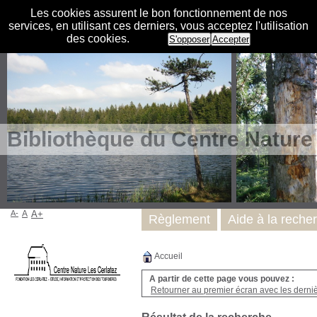
Les cookies assurent le bon fonctionnement de nos
services, en utilisant ces derniers, vous acceptez l'utilisation
des cookies.
S'opposer
Accepter
Bibliothèque du Centre Nature
A-
A
A+
Règlement
Aide à la reche
Accueil
A partir de cette page vous pouvez :
Retourner au premier écran avec les dernièr