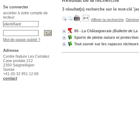
Résultat de la recherche
Se connecter
3 résultat(s) recherche sur le mot-clé 'j
accéder à votre compte de
lecteur
Affiner la recherche
Générer 
90 - La Châtaigneraie
(Bulletin de La
Sports de pleine nature et protectio
Mot de passe oublié ?
Tout savoir sur les rapaces nicheurs
Adresse
Centre Nature Les Cerlatez
Case postale 212
2350 Saignelégier
Suisse
+41 (0) 32 951 12 69
contact