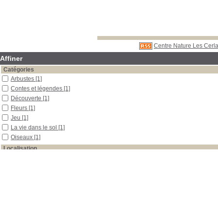
Centre Nature Les Cerla
Affiner
Catégories
Arbustes
[1]
Contes et légendes
[1]
Découverte
[1]
Fleurs
[1]
Jeu
[1]
La vie dans le sol
[1]
Oiseaux
[1]
Localisation
Libre accès
[3]
Section
Documentaires
[1]
Outils pédagogiques
[1]
Périodiques
[1]
Date