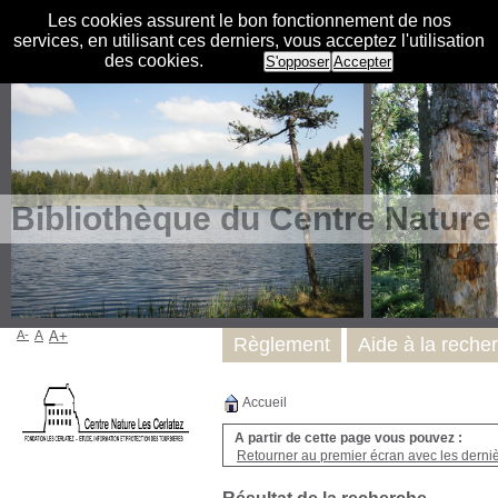
Les cookies assurent le bon fonctionnement de nos
services, en utilisant ces derniers, vous acceptez l'utilisation
des cookies.
S'opposer
Accepter
Bibliothèque du Centre Nature
A-
A
A+
Règlement
Aide à la reche
Accueil
A partir de cette page vous pouvez :
Retourner au premier écran avec les dernièr