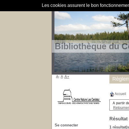
Les cookies assurent le bon fonctionnement 
Bibliothèque du C
A-
A
A+
Règlem
Accueil
A partir d
Retourner 
Résultat
Se connecter
1 résultat(