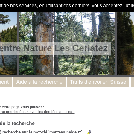
de nos services, en utilisant ces derniers, vous acceptez l'util
entre Nature Les Cerlatez
ent
Aide à la recherche
Tarifs d'envoi en Suisse
e cette page vous pouvez :
au premier écran avec les dernières notices...
 de la recherche
s) recherche sur le mot-clé 'manteau neigeux'