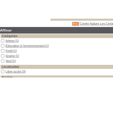
Centre Nature Les Cerla
Affiner
Catégories
Arbres
[1]
Éducation à l'environnement
[1]
Forêt
[1]
Graine
[1]
Vent
[1]
Localisation
Libre accès
[3]
Section
Boîtes et classeurs
[1]
Documentaires
[1]
Périodiques
[1]
Date
2010
[1]
1995
[1]