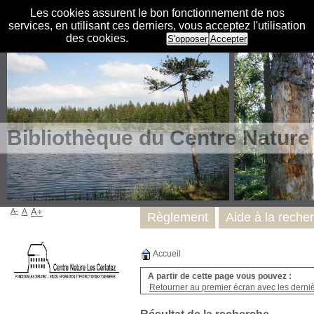
Les cookies assurent le bon fonctionnement de nos
services, en utilisant ces derniers, vous acceptez l'utilisation
des cookies.
S'opposer
Accepter
Bibliothèque du Centre Nature
A-
A
A+
Règlement
Aide à la reche
Accueil
A partir de cette page vous pouvez :
Retourner au premier écran avec les dernièr