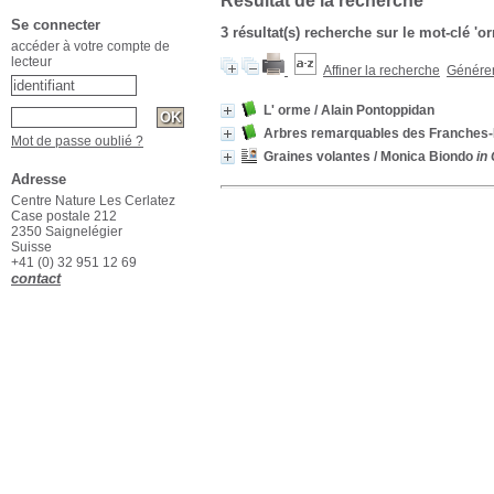
Résultat de la recherche
Se connecter
3 résultat(s) recherche sur le mot-clé 'o
accéder à votre compte de
lecteur
Affiner la recherche
Générer 
L' orme
/ Alain Pontoppidan
Arbres remarquables des Franches
Mot de passe oublié ?
Graines volantes
/ Monica Biondo
in
Adresse
Centre Nature Les Cerlatez
Case postale 212
2350 Saignelégier
Suisse
+41 (0) 32 951 12 69
contact