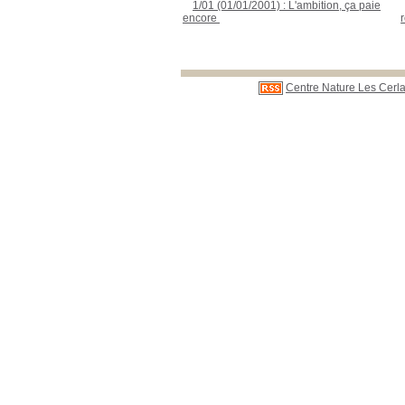
1/01 (01/01/2001) : L'ambition, ça paie
encore
;
Centre Nature Les Cerla