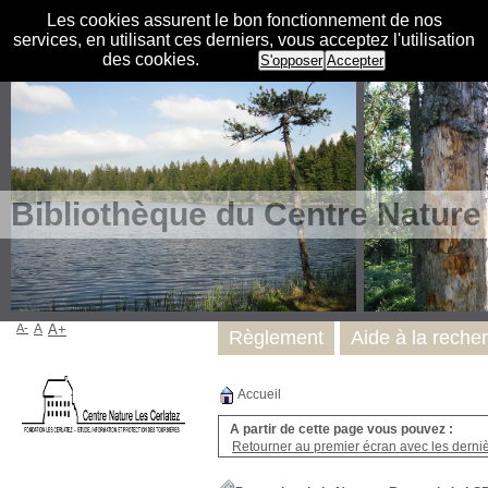
Les cookies assurent le bon fonctionnement de nos
services, en utilisant ces derniers, vous acceptez l'utilisation
des cookies.
S'opposer
Accepter
Bibliothèque du Centre Nature
A-
A
A+
Règlement
Aide à la reche
Accueil
A partir de cette page vous pouvez :
Retourner au premier écran avec les dernièr