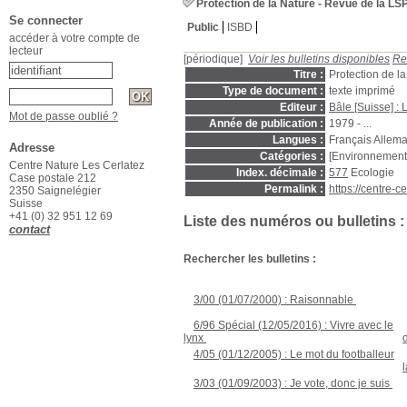
Protection de la Nature - Revue de la LS
Se connecter
Public
ISBD
accéder à votre compte de
lecteur
[périodique]
Voir les bulletins disponibles
Re
Titre :
Protection de l
Type de document :
texte imprimé
Editeur :
Bâle [Suisse] : 
Mot de passe oublié ?
Année de publication :
1979 - ...
Langues :
Français Allem
Adresse
Catégories :
[Environnement
Centre Nature Les Cerlatez
Index. décimale :
577
Ecologie
Case postale 212
Permalink :
https://centre-
2350 Saignelégier
Suisse
+41 (0) 32 951 12 69
Liste des numéros ou bulletins :
contact
Rechercher les bulletins :
3/00 (01/07/2000) : Raisonnable
;
6/96 Spécial (12/05/2016) : Vivre avec le
lynx
;
4/05 (01/12/2005) : Le mot du footballeur
;
3/03 (01/09/2003) : Je vote, donc je suis
;