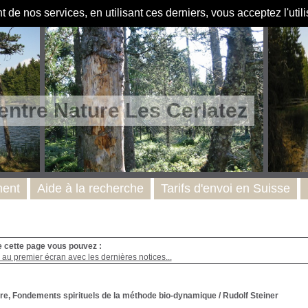
de nos services, en utilisant ces derniers, vous acceptez l'util
entre Nature Les Cerlatez
ent
Aide à la recherche
Tarifs d'envoi en Suisse
e cette page vous pouvez :
au premier écran avec les dernières notices...
ure, Fondements spirituels de la méthode bio-dynamique
/ Rudolf Steiner