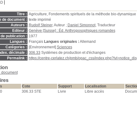
BD
Titre :
Agriculture, Fondements spirituels de la méthode bio-dynamique
e de document :
texte imprimé
Auteurs :
Rudolf Steiner
, Auteur ;
Daniel Simonnot
, Traducteur
Editeur :
Genève [Suisse] : Éd. Anthroposophiques romandes
de publication :
1977
Langues :
Français
Langues originales :
Allemand
Catégories :
[Environnement]
Sciences
ndex. décimale :
306.33
Systèmes de production et d'échanges
Permalink :
https://centre-cerlatez.ch/pmb/opac_css/index.php?lvl=notice_d
tion
e document
ires
s
Cote
Support
Localisation
Sectio
0
306.33 STE
Livre
Libre accès
Docume