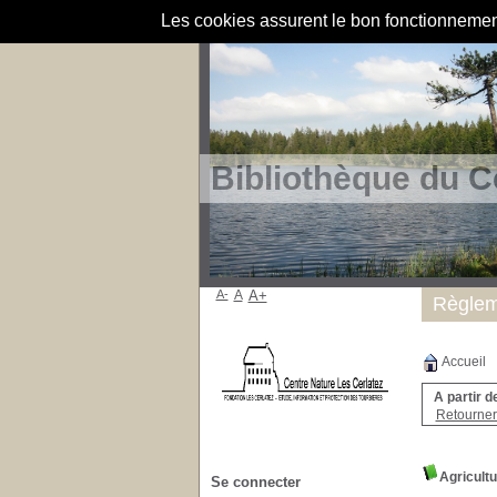
Les cookies assurent le bon fonctionnement 
Bibliothèque du C
A-
A
A+
Règlem
Accueil
A partir d
Retourner 
Agricult
Se connecter