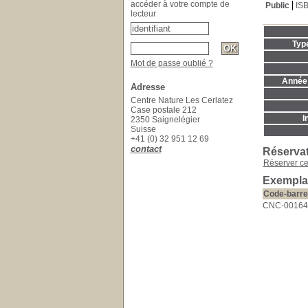
accéder à votre compte de
Public
IS
lecteur
Typ
Mot de passe oublié ?
Année 
Adresse
Centre Nature Les Cerlatez
Case postale 212
I
2350 Saignelégier
Suisse
+41 (0) 32 951 12 69
contact
Réserva
Réserver c
Exempla
Code-barre
CNC-00164