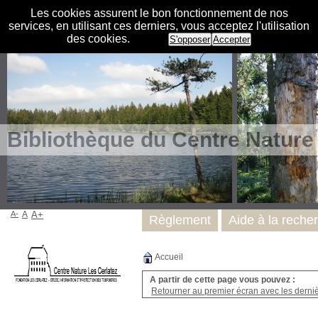
Les cookies assurent le bon fonctionnement de nos
services, en utilisant ces derniers, vous acceptez l'utilisation
des cookies.
S'opposer
Accepter
Bibliothèque du Centre Nature
A-
A
A+
Règlement
Aide à la reche
Accueil
A partir de cette page vous pouvez :
Retourner au premier écran avec les dernièr