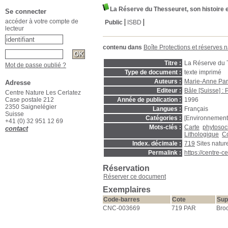
La Réserve du Thesseuret, son histoire 
Se connecter
accéder à votre compte de
Public
ISBD
lecteur
contenu dans
Boîte Protections et réserves n
Titre :
La Réserve du T
Mot de passe oublié ?
Type de document :
texte imprimé
Auteurs :
Marie-Anne Par
Adresse
Editeur :
Bâle [Suisse] : 
Centre Nature Les Cerlatez
Case postale 212
Année de publication :
1996
2350 Saignelégier
Langues :
Français
Suisse
Catégories :
[Environnement
+41 (0) 32 951 12 69
Mots-clés :
Carte
phytosoc
contact
Lithologique
C
Index. décimale :
719
Sites natur
Permalink :
https://centre-
Réservation
Réserver ce document
Exemplaires
Code-barres
Cote
Sup
CNC-003669
719 PAR
Bro