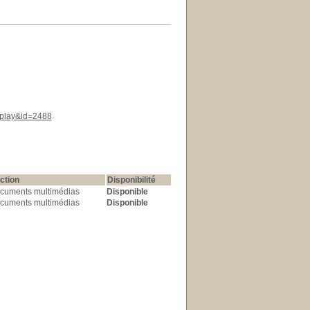
isplay&id=2488
ction
Disponibilité
cuments multimédias
Disponible
cuments multimédias
Disponible