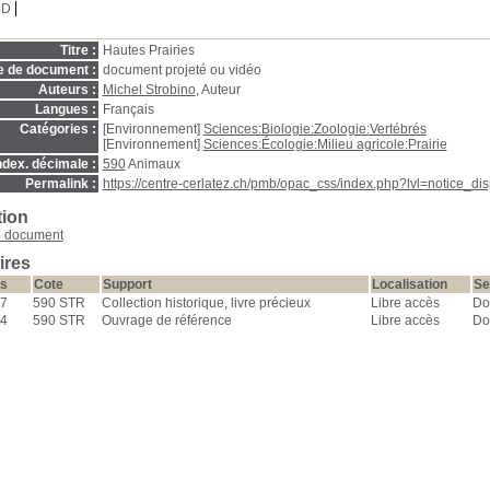
BD
Titre :
Hautes Prairies
e de document :
document projeté ou vidéo
Auteurs :
Michel Strobino
, Auteur
Langues :
Français
Catégories :
[Environnement]
Sciences:Biologie:Zoologie:Vertébrés
[Environnement]
Sciences:Écologie:Milieu agricole:Prairie
ndex. décimale :
590
Animaux
Permalink :
https://centre-cerlatez.ch/pmb/opac_css/index.php?lvl=notice_d
tion
e document
ires
s
Cote
Support
Localisation
Se
7
590 STR
Collection historique, livre précieux
Libre accès
Do
4
590 STR
Ouvrage de référence
Libre accès
Do