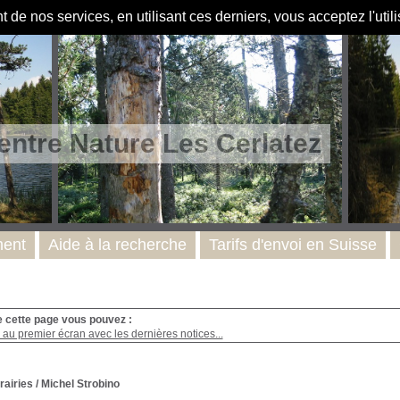
de nos services, en utilisant ces derniers, vous acceptez l'util
entre Nature Les Cerlatez
ent
Aide à la recherche
Tarifs d'envoi en Suisse
e cette page vous pouvez :
au premier écran avec les dernières notices...
rairies
/ Michel Strobino