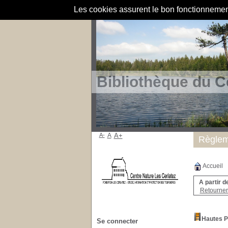
Les cookies assurent le bon fonctionnement 
Bibliothèque du C
A-
A
A+
Règlem
Accueil
A partir d
Retourner 
Hautes P
Se connecter