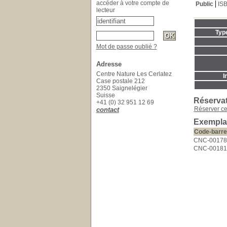
accéder à votre compte de
Public
IS
lecteur
Typ
Mot de passe oublié ?
Adresse
Centre Nature Les Cerlatez
I
Case postale 212
2350 Saignelégier
Suisse
Réserva
+41 (0) 32 951 12 69
Réserver c
contact
Exempla
Code-barre
CNC-00178
CNC-00181