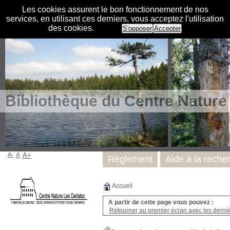
Les cookies assurent le bon fonctionnement de nos
services, en utilisant ces derniers, vous acceptez l'utilisation
des cookies.
S'opposer
Accepter
Bibliothèque du Centre Nature
A-
A
A+
Règlement
Aide à la reche
Accueil
A partir de cette page vous pouvez :
Retourner au premier écran avec les dernièr