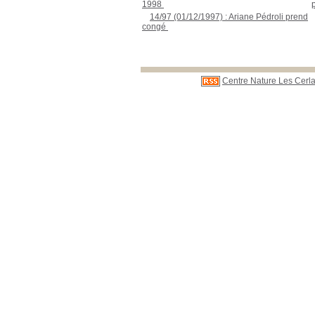
1998
;
14/97 (01/12/1997) : Ariane Pédroli prend
congé
;
Centre Nature Les Cerla