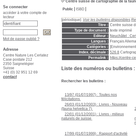
Centre suisse de cartographie de la fau
Se connecter
Public
ISBD
accéder à votre compte de
lecteur
[périodique]
Voir les bulletins disponibles
Re
Titre :
Centre suisse d
Type de document :
texte imprimé
Editeur :
Neuchâtel : Cen
Mot de passe oublié ?
Langues :
Français Allem
Catégories :
[Environnement
Adresse
Index. décimale :
526.8
Cartograp
Centre Nature Les Cerlatez
Permalink :
https://centre-
Case postale 212
2350 Saignelégier
Suisse
Liste des numéros ou bulletins :
+41 (0) 32 951 12 69
contact
Rechercher les bulletins :
13/97 (01/07/1997) : Toutes nos
félicitations
;
26/03 (01/12/2003) : Livres - Nouveau
(fauna helvetica 7)
;
22/01 (01/12/2001) : Livres - milieux
naturels de suisse
;
17/99 (01/07/1999) : Rapport d'activité