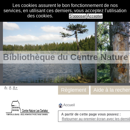
Les cookies assurent le bon fonctionnement de nos
services, en utilisant ces derniers, vous acceptez l'utilisation
des cookies.
S'opposer
Accepter
Bibliothèque du Centre Nature
A-
A
A+
Règlement
Aide à la reche
Accueil
A partir de cette page vous pouvez :
Retourner au premier écran avec les dernièr