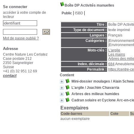
Boîte DP Activités manuelles
Se connecter
accéder à votre compte de
Public
ISBD
lecteur
Titre :
Boîte DP Activi
Type de document :
texte imprimé
Langues :
Français
Mot de passe oublié ?
Catégories :
[Environnement
[Environnement
Adresse
Mots-clés :
L'argile
Centre Nature Les Cerlatez
Les mains
Case postale 212
Arbres des mil
2350 Saignelégier
Index. décimale :
684
Ameublemen
Suisse
Permalink :
https://centre-
+41 (0) 32 951 12 69
Contient
contact
Mini-dossier moulages
/ Alain Schwa
L'argile
/ Joachim Chavarria
Arbres des milieux humides
Cadran solaire et Cyclone Arc-en-cie
Exemplaires
Code-barres
Cote
Su
aucun exemplaire