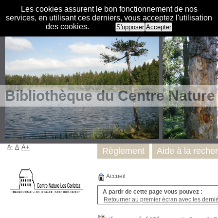
Les cookies assurent le bon fonctionnement de nos
services, en utilisant ces derniers, vous acceptez l'utilisation
des cookies.
S'opposer
Accepter
Bibliothèque du Centre Nature
A-
A
A+
Règlement
Aide à la reche
Accueil
A partir de cette page vous pouvez :
Retourner au premier écran avec les dernièr