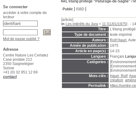
L'étang protégé "Pâturage-de-Sagne"
/ R
Se connecter
Public
ISBD
accéder à votre compte de
lecteur
[article]
in
Les intérêts du Jura
>
11 [11/01/1975]
. - 1
Titre :
L'étang protég
Type de document :
texte imprimé
Mot de passe oublié ?
Auteurs :
Rolf Hauri
, Aute
Année de publication :
1975
Adresse
Article en page(s) :
14-15
Centre Nature Les Cerlatez
Langues :
Français
Langue
Case postale 212
Catégories :
[Environnement
2350 Saignelégier
[Environnement
Suisse
[Environnement
+41 (0) 32 951 12 69
Mots-clés :
Hauri, Rolf
Asso
contact
création
aména
Permalink :
https://centre-