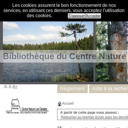
Les cookies assurent le bon fonctionnement de nos
services, en utilisant ces derniers, vous acceptez l'utilisation
des cookies.
S'opposer
Accepter
Bibliothèque du Centre Nature
A-
A
A+
Règlement
Aide à la reche
Accueil
A partir de cette page vous pouvez :
Retourner au premier écran avec les dernièr