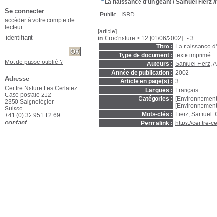
La naissance d'un géant
/ Samuel Fierz
i
Se connecter
Public
ISBD
accéder à votre compte de
lecteur
[article]
in
Croc'nature
>
12 [01/06/2002]
. - 3
Titre :
La naissance d
Type de document :
texte imprimé
Mot de passe oublié ?
Auteurs :
Samuel Fierz
, 
Année de publication :
2002
Adresse
Article en page(s) :
3
Centre Nature Les Cerlatez
Langues :
Français
Case postale 212
Catégories :
[Environnement
2350 Saignelégier
[Environnement
Suisse
Mots-clés :
Fierz, Samuel
+41 (0) 32 951 12 69
contact
Permalink :
https://centre-