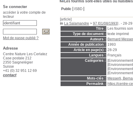
Les fourmis sont-elles utiles ou nuisible
Se connecter
Public
ISBD
accéder à votre compte de
lecteur
[article]
in
La Salamandre
>
97 [01/08/1993]
. - 28-29
Titre :
Les fourmis sont
Type de document :
texte imprimé
Mot de passe oublié ?
Auteurs :
Bernard Messer
Année de publication :
1993
Adresse
Article en page(s) :
28-29
Centre Nature Les Cerlatez
Langues :
Français
Case postale 212
Catégories :
[Environnement
2350 Saignelégier
[Environnement
Suisse
[Environnement
+41 (0) 32 951 12 69
[Environnement
contact
Mots-clés :
Messerli, Berna
Permalink :
https://centre-