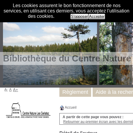
Les cookies assurent le bon fonctionnement de nos
services, en utilisant ces derniers, vous acceptez l'utilisation
des cookies.
S'opposer
Accepter
Bibliothèque du Centre Nature
A-
A
A+
Règlement
Aide à la reche
Accueil
A partir de cette page vous pouvez :
Retourner au premier écran avec les dernièr