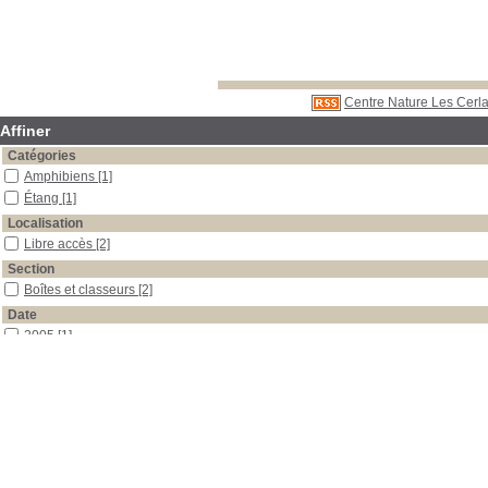
Centre Nature Les Cerla
Affiner
Catégories
Amphibiens
[1]
Étang
[1]
Localisation
Libre accès
[2]
Section
Boîtes et classeurs
[2]
Date
2005
[1]
0
[1]
Auteur
Schmidt
[1]
Zumbach
[1]