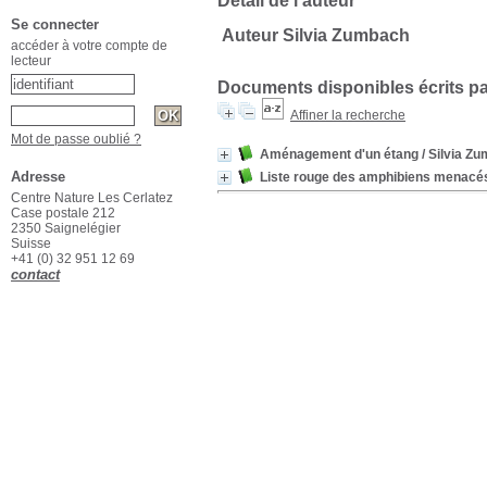
Détail de l'auteur
Se connecter
Auteur Silvia Zumbach
accéder à votre compte de
lecteur
Documents disponibles écrits pa
Affiner la recherche
Mot de passe oublié ?
Aménagement d'un étang
/ Silvia Z
Adresse
Liste rouge des amphibiens menacé
Centre Nature Les Cerlatez
Case postale 212
2350 Saignelégier
Suisse
+41 (0) 32 951 12 69
contact