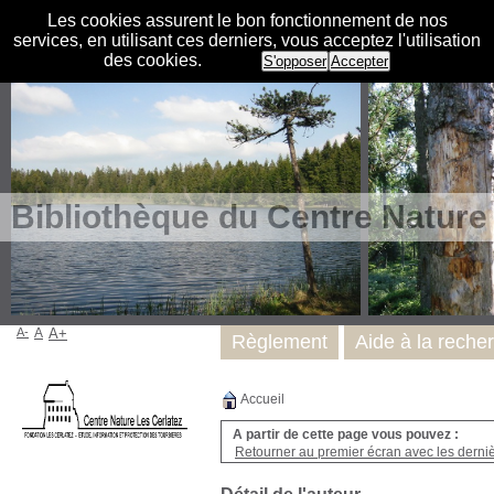
Les cookies assurent le bon fonctionnement de nos
services, en utilisant ces derniers, vous acceptez l'utilisation
des cookies.
S'opposer
Accepter
Bibliothèque du Centre Nature
A-
A
A+
Règlement
Aide à la reche
Accueil
A partir de cette page vous pouvez :
Retourner au premier écran avec les dernièr