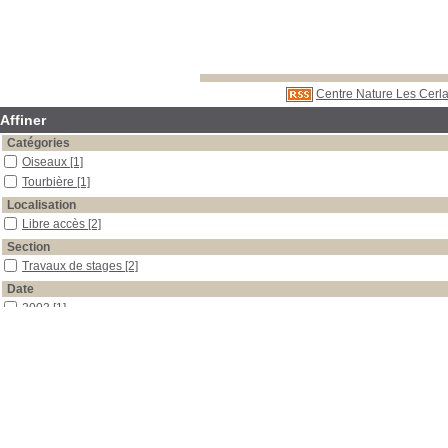
Centre Nature Les Cerla
Affiner
Catégories
Oiseaux
[1]
Tourbière
[1]
Localisation
Libre accès
[2]
Section
Travaux de stages
[2]
Date
2003
[1]
2002
[1]
Auteur
Bassin
[1]