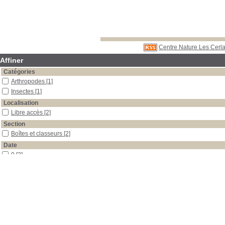
Centre Nature Les Cerla
Affiner
Catégories
Arthropodes
[1]
Insectes
[1]
Localisation
Libre accès
[2]
Section
Boîtes et classeurs
[2]
Date
0
[2]
Auteur
Basset
[2]