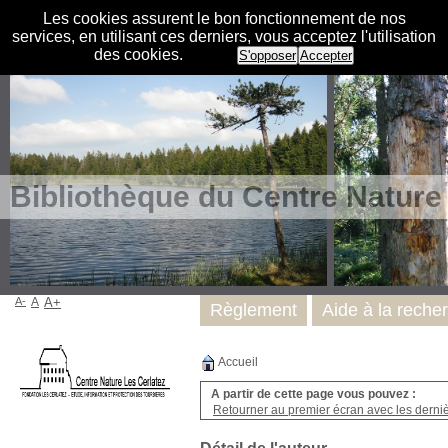
Les cookies assurent le bon fonctionnement de nos
services, en utilisant ces derniers, vous acceptez l'utilisation
des cookies.
S'opposer
Accepter
Bibliothèque du Centre Nature
A-
A
A+
Règlement
Aide à la reche
Accueil
A partir de cette page vous pouvez :
Retourner au premier écran avec les dernièr