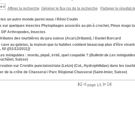
Affiner la recherche
Générer le flux rss de la recherche
Partager le résultat 
ctes un autre monde parmi nous
/ Rémi Coutin
s sur quelques insectes Phytophages associés au pin à crochet, Pinus mugo tu
e DP Arthropodes, Insectes
ribates des tourbières du jura suisse (Acari,Oribatei).
/ Daniel Borcard
 cave au galetas, la maison que tu habites contient beaucoup plus d'être vivants
 50 ([01/12/2011])
Les miniguides : mordu, piqué, irrité, quel coupable ?
(Bulletin de Les miniguides
uchâtel, Suisse)
vation sur Crenitis punctatostriata (Letzn) (Col., Hydrophilidae) dans les tour
er de la crête de Chasseral
/ Parc Régional Chasseral (Saint-Imier, Suisse)
page 1/1