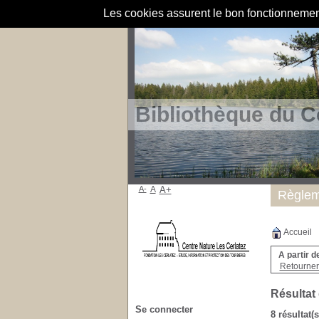
Les cookies assurent le bon fonctionnement 
Bibliothèque du C
A-
A
A+
Règlem
Accueil
A partir d
Retourner 
Résultat
Se connecter
8 résultat(