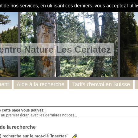
de nos services, en utilisant ces derniers, vous acceptez l'util
entre Nature Les Cerlatez
ent
Aide à la recherche
Tarifs d'envoi en Suisse
e cette page vous pouvez :
au premier écran avec les dernières notices...
 de la recherche
s) recherche sur le mot-clé 'Insectes'