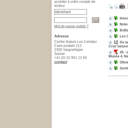
accéder à votre compte de
lecteur
Inse
Note
Mot de passe oublié ?
Boît
Adresse
Les O
Centre Nature Les Cerlatez
De la
Case postale 212
Croc'nature,
2350 Saignelégier
45 - 
Suisse
Musée 4, Ne
+41 (0) 32 951 12 69
contact
Obser
Senti