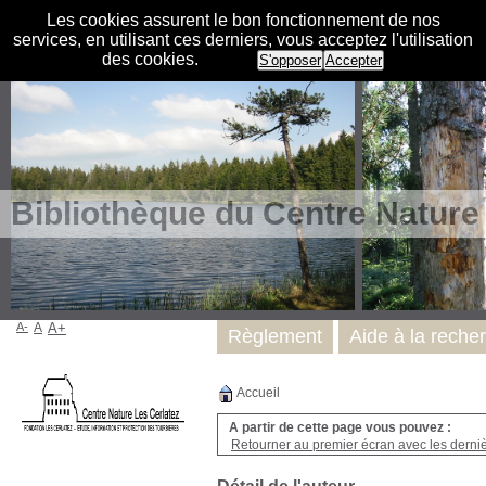
Les cookies assurent le bon fonctionnement de nos
services, en utilisant ces derniers, vous acceptez l'utilisation
des cookies.
S'opposer
Accepter
Bibliothèque du Centre Nature
A-
A
A+
Règlement
Aide à la reche
Accueil
A partir de cette page vous pouvez :
Retourner au premier écran avec les dernièr