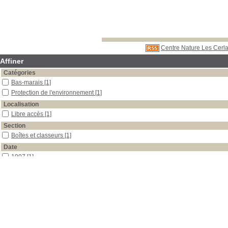
Centre Nature Les Cerla
Affiner
Catégories
Bas-marais
[1]
Protection de l'environnement
[1]
Localisation
Libre accès
[1]
Section
Boîtes et classeurs
[1]
Date
1997
[1]
Auteur
Marti
[1]