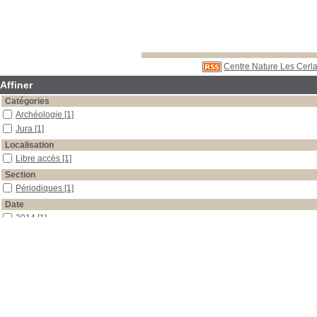
Centre Nature Les Cerla
Affiner
Catégories
Archéologie
[1]
Jura
[1]
Localisation
Libre accès
[1]
Section
Périodiques
[1]
Date
2014
[1]
Auteur
Demarez
[1]