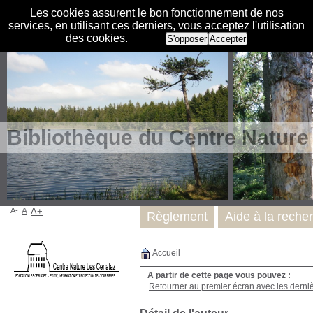
Les cookies assurent le bon fonctionnement de nos
services, en utilisant ces derniers, vous acceptez l'utilisation
des cookies.
S'opposer
Accepter
Bibliothèque du Centre Nature
A-
A
A+
Règlement
Aide à la reche
Accueil
A partir de cette page vous pouvez :
Retourner au premier écran avec les dernièr