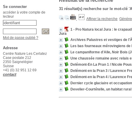
Résultat de la recherche
Se connecter
31 résultat(s) recherche sur le mot-clé '
accéder à votre compte de
lecteur
Affiner la recherche
Générer 
1 - Pro Natura local Jura : le crapau
Jura
Mot de passe oublié ?
Archives Palustres et vestiges de l'
Les bas fourneaux mérovingiens de B
Adresse
Le campaniforme d'Alle, Noir Bois (J
Centre Nature Les Cerlatez
Case postale 212
Une chaussée romaine avec relais ent
2350 Saignelégier
Delémont-En La Pran 1
/ Nicole Pous
Suisse
+41 (0) 32 951 12 69
Delémont-en la Pran 3
/ Laurence Fre
contact
Delémont-en la Pran 4
/ Laurence Fre
Dernier cycle glaciaire et occupation
Develier-Courtételle, un habitat rura