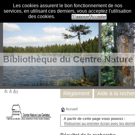
Les cookies assurent le bon fonctionnement de nos
services, en utilisant ces derniers, vous acceptez l'utilisation
des cookies.
S'opposer
Accepter
Bibliothèque du Centre Nature
A-
A
A+
Règlement
Aide à la reche
Accueil
A partir de cette page vous pouvez :
Retourner au premier écran avec les dernièr