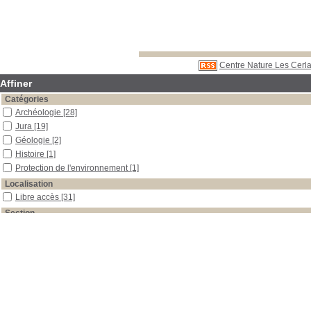
Centre Nature Les Cerla
Affiner
Catégories
Archéologie
[28]
Jura
[19]
Géologie
[2]
Histoire
[1]
Protection de l'environnement
[1]
Localisation
Libre accès
[31]
Section
Boîtes et classeurs
[3]
Documentaires
[1]
Périodiques
[27]
Date
2014
[1]
2013
[1]