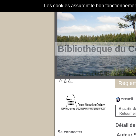
Les cookies assurent le bon fonctionnement 
Bibliothèque du C
A-
A
A+
Règlem
Accueil
A partir d
Retourner 
Détail de
Se connecter
Auteur S