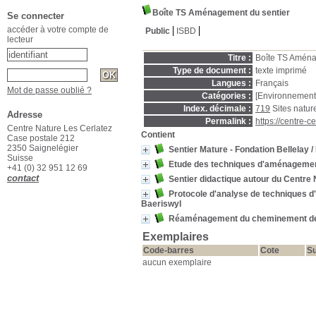
Boîte TS Aménagement du sentier
Se connecter
accéder à votre compte de
Public
ISBD
lecteur
Titre :
Boîte TS Aména
Type de document :
texte imprimé
Langues :
Français
Mot de passe oublié ?
Catégories :
[Environnement
Index. décimale :
719
Sites natur
Adresse
Permalink :
https://centre-
Centre Nature Les Cerlatez
Contient
Case postale 212
2350 Saignelégier
Sentier Mature - Fondation Bellelay
/
Suisse
Etude des techniques d'aménagement 
+41 (0) 32 951 12 69
contact
Sentier didactique autour du Centre 
Protocole d'analyse de techniques d
Baeriswyl
Réaménagement du cheminement de la
Exemplaires
Code-barres
Cote
Su
aucun exemplaire