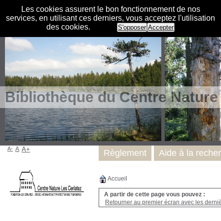
Les cookies assurent le bon fonctionnement de nos
services, en utilisant ces derniers, vous acceptez l'utilisation
des cookies.
S'opposer
Accepter
Bibliothèque du Centre Nature
A-
A
A+
Règlement
Aide à la reche
Accueil
A partir de cette page vous pouvez :
Retourner au premier écran avec les dernièr