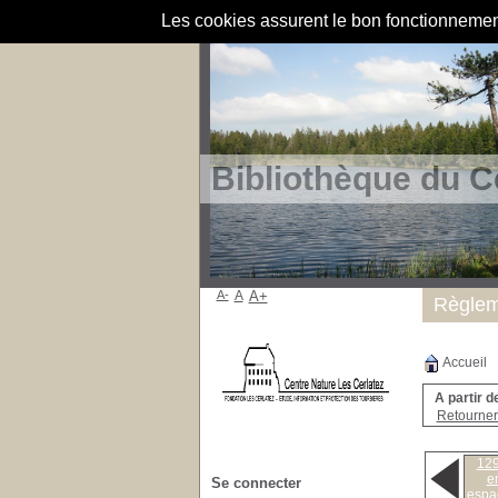
Les cookies assurent le bon fonctionnement 
Bibliothèque du C
A-
A
A+
Règlem
Accueil
A partir d
Retourner 
1292
e
Se connecter
espac