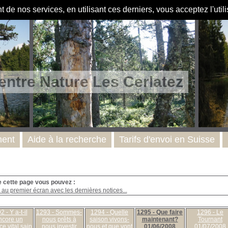
de nos services, en utilisant ces derniers, vous acceptez l'util
entre Nature Les Cerlatez
ent
Aide à la recherche
Tarifs d'envoi en Suisse
e cette page vous pouvez :
au premier écran avec les dernières notices...
 - Y a-t-il
1293 - Sommes-
1294 - Quelle
1295 - Que faire
1296 - Le
ncore un
nous prêts à
saison vivons-
maintenant?
Tournant
e vital sain
nous investir
nous et que vont
01/06/2008
01/07/2008