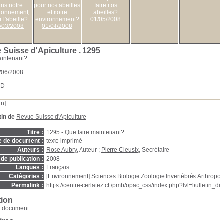
ns notre
pour nos abeilles
faire nos
ronnement,
et notre
abeilles?
 l'abeille?
environnement?
01/05/2008
/03/2008
01/04/2008
 Suisse d'Apiculture
.
1295
aintenant?
1/06/2008
BD
in]
tin de
Revue Suisse d'Apiculture
Titre :
1295 - Que faire maintenant?
e de document :
texte imprimé
Auteurs :
Rose Aubry
, Auteur ;
Pierre Cleusix
, Secrétaire
de publication :
2008
Langues :
Français
Catégories :
[Environnement]
Sciences:Biologie:Zoologie:Invertébrés:Arthrop
Permalink :
https://centre-cerlatez.ch/pmb/opac_css/index.php?lvl=bulletin_
tion
e document