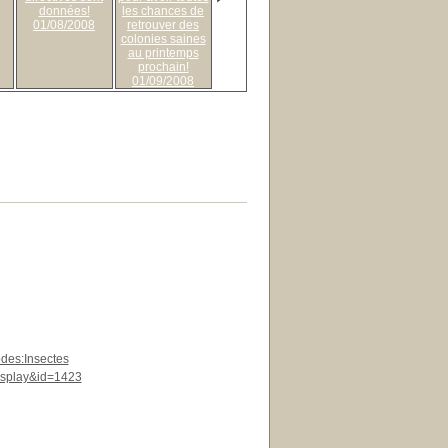
données!
les chances de
01/08/2008
retrouver des
colonies saines
au printemps
prochain!
01/09/2008
odes:Insectes
display&id=1423