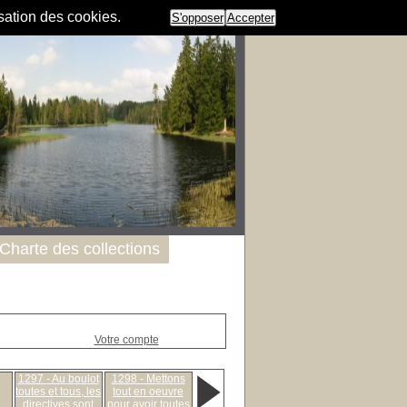
isation des cookies.
S'opposer
Accepter
Charte des collections
Votre compte
1297 - Au boulot
1298 - Mettons
toutes et tous, les
tout en oeuvre
directives sont
pour avoir toutes