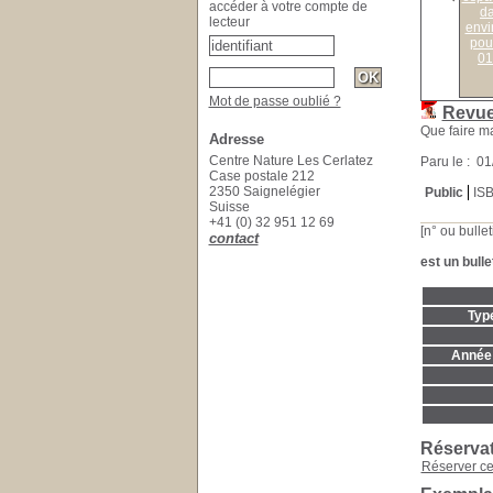
accéder à votre compte de
da
lecteur
envi
pour
01
Mot de passe oublié ?
Revue
Que faire m
Adresse
Centre Nature Les Cerlatez
Paru le : 0
Case postale 212
2350 Saignelégier
Public
IS
Suisse
+41 (0) 32 951 12 69
[n° ou bullet
contact
est un bulle
Typ
Année 
Réserva
Réserver c