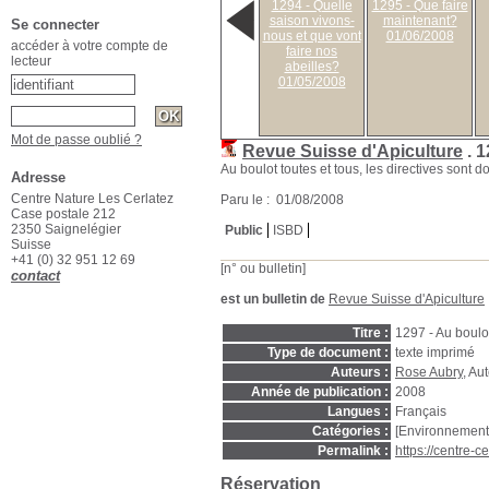
1294 - Quelle
1295 - Que faire
saison vivons-
maintenant?
Se connecter
nous et que vont
01/06/2008
accéder à votre compte de
faire nos
lecteur
abeilles?
01/05/2008
Mot de passe oublié ?
Revue Suisse d'Apiculture
.
1
Au boulot toutes et tous, les directives sont 
Adresse
Centre Nature Les Cerlatez
Paru le : 01/08/2008
Case postale 212
2350 Saignelégier
Public
ISBD
Suisse
+41 (0) 32 951 12 69
[n° ou bulletin]
contact
est un bulletin de
Revue Suisse d'Apiculture
Titre :
1297 - Au boulot
Type de document :
texte imprimé
Auteurs :
Rose Aubry
, Au
Année de publication :
2008
Langues :
Français
Catégories :
[Environnement
Permalink :
https://centre-
Réservation