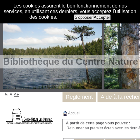
Les cookies assurent le bon fonctionnement de nos
services, en utilisant ces derniers, vous acceptez l'utilisation
des cookies.
S'opposer
Accepter
Bibliothèque du Centre Nature
A-
A
A+
Règlement
Aide à la reche
Accueil
A partir de cette page vous pouvez :
Retourner au premier écran avec les dernièr