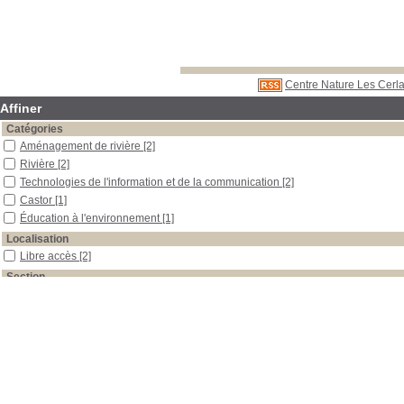
Centre Nature Les Cerla
Affiner
Catégories
Aménagement de rivière
[2]
Rivière
[2]
Technologies de l'information et de la communication
[2]
Castor
[1]
Éducation à l'environnement
[1]
Localisation
Libre accès
[2]
Section
Périodiques
[2]
Date
2008
[2]
Auteur
Varone
[2]