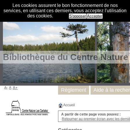
Les cookies assurent le bon fonctionnement de nos
services, en utilisant ces derniers, vous acceptez l'utilisation
des cookies.
S'opposer
Accepter
Bibliothèque du Centre Nature
A-
A
A+
Règlement
Aide à la reche
Accueil
A partir de cette page vous pouvez :
Retourner au premier écran avec les dernièr