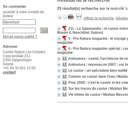
Résultat de la recherche
Se connecter
29 résultat(s) recherche sur le mot-clé '
accéder à votre compte de
lecteur
Affiner la recherche
Générer 
211 - La Salamandre : le castor ent
Musée 4, Neuchâtel, Suisse)
Mot de passe oublié ?
3 - Pro Natura magazine : le voyage 
magazine
Adresse
4 - Pro Natura magazine spécial : cast
Centre Nature Les Cerlatez
magazine
Case postale 212
Animatura : castor, l'architecte de no
2350 Saignelégier
Suisse
Animatura : nouveau en 2007 : sur le
+41 (0) 32 951 12 69
Le castor : un spécialiste bien outillé
contact
Comme un castor dans l'eau
/ Mattia
Pour 2008 : c'est le castor et les cou
Sur les traces du castor
/ Mattias Me
Vie intime du castor
/ Mattias Messer