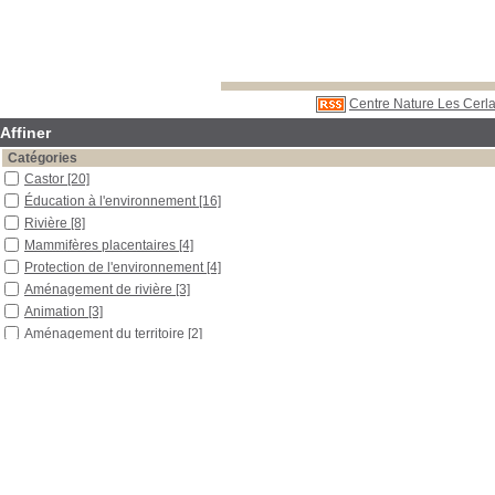
Centre Nature Les Cerla
Affiner
Catégories
Castor
[20]
Éducation à l'environnement
[16]
Rivière
[8]
Mammifères placentaires
[4]
Protection de l'environnement
[4]
Aménagement de rivière
[3]
Animation
[3]
Aménagement du territoire
[2]
Biodiversité
[2]
Déchets
[2]
Écologie
[2]
Jardin
[2]
Jeu
[2]
Biologie
[1]
Contes
[1]