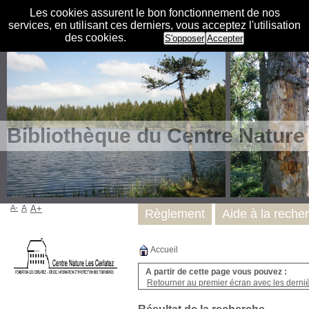
Les cookies assurent le bon fonctionnement de nos
services, en utilisant ces derniers, vous acceptez l'utilisation
des cookies.
S'opposer
Accepter
Bibliothèque du Centre Nature
A-
A
A+
Règlement
Aide à la reche
Accueil
A partir de cette page vous pouvez :
Retourner au premier écran avec les dernièr