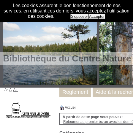
Les cookies assurent le bon fonctionnement de nos
services, en utilisant ces derniers, vous acceptez l'utilisation
des cookies.
S'opposer
Accepter
Bibliothèque du Centre Nature
A-
A
A+
Règlement
Aide à la reche
Accueil
A partir de cette page vous pouvez :
Retourner au premier écran avec les dernièr