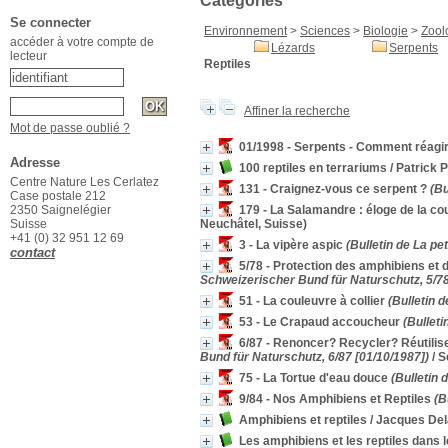
Catégories
Se connecter
Environnement
>
Sciences
>
Biologie
>
Zool
accéder à votre compte de
Lézards
Serpents
lecteur
Reptiles
Affiner la recherche
Mot de passe oublié ?
01/1998 - Serpents - Comment réagi
Adresse
100 reptiles en terrariums
/ Patrick 
Centre Nature Les Cerlatez
131 - Craignez-vous ce serpent ?
(Bu
Case postale 212
2350 Saignelégier
179 - La Salamandre : éloge de la co
Suisse
Neuchâtel, Suisse)
+41 (0) 32 951 12 69
3 - La vipère aspic
(Bulletin de La pe
contact
5/78 - Protection des amphibiens et d
Schweizerischer Bund für Naturschutz, 5/78
51 - La couleuvre à collier
(Bulletin d
53 - Le Crapaud accoucheur
(Bulleti
6/87 - Renoncer? Recycler? Réutilis
Bund für Naturschutz, 6/87 [01/10/1987])
/ 
75 - La Tortue d'eau douce
(Bulletin d
9/84 - Nos Amphibiens et Reptiles
(Bu
Amphibiens et reptiles
/ Jacques De
Les amphibiens et les reptiles dans l