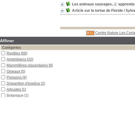
Les animaux sauvages.. L' apprentis
Article sur la tortue de Floride
/ Sylva
Centre Nature Les Cerla
Affiner
Catégories
Reptiles
[68]
Amphibiens
[20]
Mammifères placentaires
[8]
Oiseaux
[5]
Poissons
[4]
Disparition d'espèce
[2]
Arbustes
[1]
Botanique
[1]
Éducation à l'environnement
[1]
Escargot
[1]
Éthologie
[1]
Fleurs
[1]
Fougères et prêles
[1]
Généralités
[1]