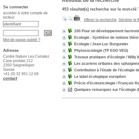
Résultat de la recherche
Se connecter
453 résultat(s) recherche sur le mot-clé 
accéder à votre compte de
lecteur
Affiner la recherche
Générer le f
100 Pour un développement harmon
Ecologie - Synthèse de notions théo
Mot de passe oublié ?
Ecologie
/ Jean-Luc Burgunder
Adresse
Phytosociologie (TP EGO VEG)
Centre Nature Les Cerlatez
Travaux pratiques d'écologie
/ Willy
Case postale 212
Les acariens oribates des sphaignes
2350 Saignelégier
Suisse
Contribution à l'étude de l'écologie 
+41 (0) 32 951 12 69
Le label écologique européen
contact
Précis d'écotoxicologie
/ François 
Quelques remarques sur l'écologie d