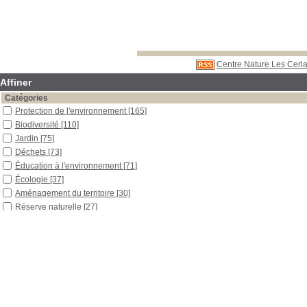
Centre Nature Les Cerla
Affiner
Catégories
Protection de l'environnement
[165]
Biodiversité
[110]
Jardin
[75]
Déchets
[73]
Éducation à l'environnement
[71]
Écologie
[37]
Aménagement du territoire
[30]
Réserve naturelle
[27]
Oiseaux
[19]
Tourbière
[19]
Parc national
[17]
Rivière
[17]
Mammifères placentaires
[15]
Environnement
[14]
Forêt
[13]