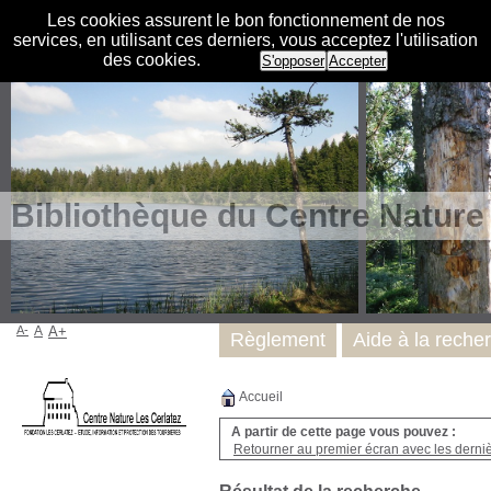
Les cookies assurent le bon fonctionnement de nos
services, en utilisant ces derniers, vous acceptez l'utilisation
des cookies.
S'opposer
Accepter
Bibliothèque du Centre Nature
A-
A
A+
Règlement
Aide à la reche
Accueil
A partir de cette page vous pouvez :
Retourner au premier écran avec les dernièr