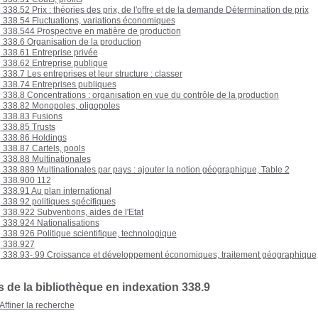
338.52 Prix : théories des prix, de l'offre et de la demande Détermination de prix
338.54 Fluctuations, variations économiques
338.544 Prospective en matière de production
338.6 Organisation de la production
338.61 Entreprise privée
338.62 Entreprise publique
338.7 Les entreprises et leur structure : classer
338.74 Entreprises publiques
338.8 Concentrations : organisation en vue du contrôle de la production
338.82 Monopoles, oligopoles
338.83 Fusions
338.85 Trusts
338.86 Holdings
338.87 Cartels, pools
338.88 Multinationales
338.889 Multinationales par pays : ajouter la notion géographique, Table 2
338.900 112
338.91 Au plan international
338.92 politiques spécifiques
338.922 Subventions, aides de l'Etat
338.924 Nationalisations
338.926 Politique scientifique, technologique
338.927
338.93-.99 Croissance et développement économiques, traitement géographique
 de la bibliothèque en indexation 338.9
Affiner la recherche