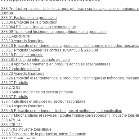
338 Production : classer ici les ouvrages généraux sur les aspects économiques et 
oduction
338.01 Facteurs de la production
338.06 Efficacité de la production
338.064 Effets de l'innovation technologique
338.09 Traitement historique et géographique de la production
338.1 Agriculture
338.13 Aspects financiers
338.16 Efficacité et rendement de la production : technique et méthodes, mécanis
338.17 Produits : Ajouter les chiffres suivant 63 à 633-638
338.18 Politique agricole
338.181 Politique internationale agricole
338.19 Approvisionnements en produits agricoles et alimentaires
338.2 Industrie minière
338.23 Aspects financiers
338.26 Efficacité et rendement de la production : techniques et méthodes, mécani
338.27 Produits
338.272 82
338.3 Autres industries du secteur primaire
338.37 Produits
338.4 Industries et services du secteur secondaire
338.43 Aspects financiers
338.45 Efficacité et rendement : techniques et méthodes, automatisation
338.47 Marchandises et services : ajouter l'indice correspondant : Industrie touris
338.479 14
338.479 144
338.4791 Industrie touristique
338.5 Economie de la production, micro-économie
338.51 Coûts, profits