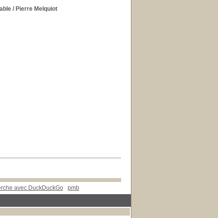
able
/ Pierre Melquiot
herche avec DuckDuckGo
pmb