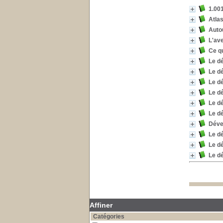
1.001
Atla
Auto
L'ave
Ce q
Le d
Le d
Le d
Le d
Le d
Le d
Déve
Le d
Le dé
Le dé
Affiner
Catégories