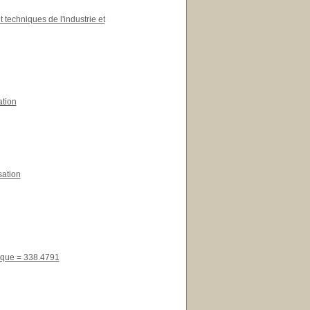
techniques de l'industrie et
ation
sation
tique = 338.4791