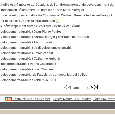
 [mille et un] mots et abréviations de l'environnement et du développement dur
s mondial du développement durable
/ Anne-Marie Sacquet
ur du développement durable
/ Emmanuel Caulier ; Bénédicte Faivre-Tavignot
nir de la Terre
/ Yann Arthus-Bertrand
ue développement durable veut dire
/ Geneviève Férone
éveloppement durable
/ Jean-Pierre Paulet
éveloppement durable
/ Arnaud Berger ; Christian de Perthuis
éveloppement durable
/ Alain Jounot
éveloppement durable
/ Le développement durable
éveloppement durable
/ Edwin Zaccaï
éveloppement durable
/ Catherine Aubertin
loppement durable
/ Pierre Chassande
éveloppement durable
/ Loïc Chauveau
veloppement durable, de l'utopie au concept
/ Marcel Jollivet
veloppement a-t-il un avenir ?
/ ATTAC
page
/2
Centre Nature Les Cerlatez
Centre Nature Les Cerlatez
Faire une rec