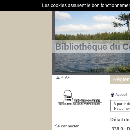
Les cookies assurent le bon fonctionnement 
Bibliothèque du C
A-
A
A+
Règlem
Accueil
A partir d
Retourner 
Détail de
Se connecter
338.9 :