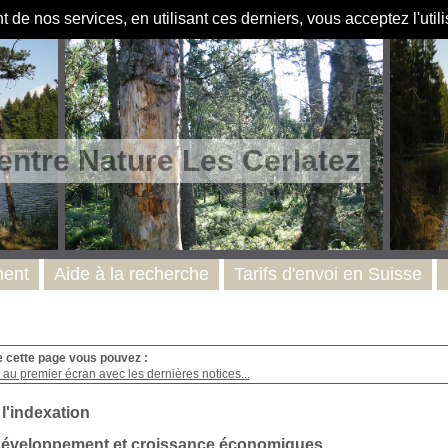
de nos services, en utilisant ces derniers, vous acceptez l'util
entre Nature Les Cerlatez
ent
Aide à la recherche
Tarifs d'envoi en Suisse
e cette page vous pouvez :
au premier écran avec les dernières notices...
 l'indexation
 Développement et croissance économiques