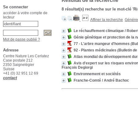
Résultat de la recherche
Se connecter
8 résultat(s) recherche sur le mot-clé 'R
accéder à votre compte de
lecteur
Affiner la recherche
Générer 
Le réchauffement climatique
/ Rober
Génie génétique et protection de la n
Mot de passe oublié ?
77 - L'arbre mangeur d'hommes
(Bul
Adresse
92 - Plantes médicinales
(Bulletin d
Centre Nature Les Cerlatez
Atlas mondial du développement dur
Case postale 212
Avis d'expert sur les risques enviro
2350 Saignelégier
François Degiorgi
Suisse
+41 (0) 32 951 12 69
Environnement et sociétés
contact
Franche-Comté
/ André Bachoc