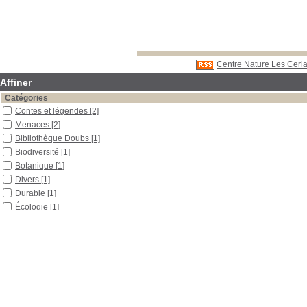
Centre Nature Les Cerla
Affiner
Catégories
Contes et légendes
[2]
Menaces
[2]
Bibliothèque Doubs
[1]
Biodiversité
[1]
Botanique
[1]
Divers
[1]
Durable
[1]
Écologie
[1]
Environnement
[1]
Histoire
[1]
Plantes médicinales
[1]
Localisation
Libre accès
[8]
Section
Boîtes et classeurs
[2]