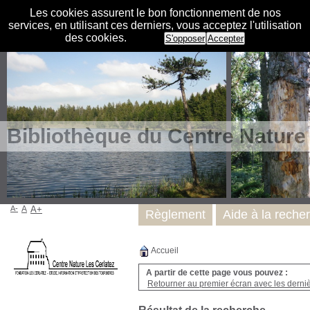
Les cookies assurent le bon fonctionnement de nos
services, en utilisant ces derniers, vous acceptez l'utilisation
des cookies.
S'opposer
Accepter
Bibliothèque du Centre Nature
A-
A
A+
Règlement
Aide à la reche
Accueil
A partir de cette page vous pouvez :
Retourner au premier écran avec les dernièr