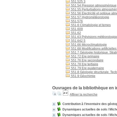
551.525 3
551.54 Pression atmosphérique
551.55 Perturbations atmosphéri
551.56 Electricité et optique at
551.57 Hydrométéorologie
551.576
551.6 Climatologie et temps
551.609
551.62
551.63 Prévisions météorologiq
551.642 5
551.66 Microclimatologie
551.68 Modifications artificielle
551.7 Géologie historique. Strat
551.72 Ere primaire
551.76 Ere secondaire
551.78 Ere tertiaire
551.79 Ere quaternaire
551.8 Géologie structurale. Tec
551.9 Géochimie
Ouvrages de la bibliothèque en 
Affiner la recherche
Contribution à l'inventaire des géot
Dynamiques actuelles de sols
/ Mich
Dynamiques actuelles de sols
/ Mich