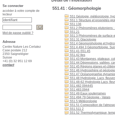
Détail de l'indexation
Se connecter
551.41 : Géomorphologie
accéder à votre compte de
lecteur
551 Géologie, météorologie, hyd
551.1 Structure et propriétés glo
551.136
551.2 Phénomènes plutoniens : s
551.21
Mot de passe oublié ?
551.3 Phénomènes de surface et 
551.31 Glaciologie
Adresse
551.4 Géomorphologie et hydrosph
Centre Nature Les Cerlatez
551.4.494 3 Géomorfologie. Suisse
Case postale 212
551.41-551.45
2350 Saignelégier
551.42 Iles
Suisse
551.43 Montagnes, plateaux, col
+41 (0) 32 951 12 69
551.44 Dépressions, vallées, cav
contact
551.45 Régions planes et côtière
551.46 Hydrosphère et géologi
551.47 Océanographie dynamiq
551.48 Hydrologie. Lacs, fleuves,
551.48-62 Hydrologie,Lacs, fleuv
551.482 094445
551.483.0944
551.49 Eaux souterraines
551.494 79 Géologie - Valais
551.5 Météorologie
551.51 Composition de l'atmos
551.511 2
551.52 Thermodynamique, temp