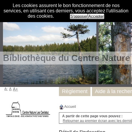
Les cookies assurent le bon fonctionnement de nos
services, en utilisant ces derniers, vous acceptez l'utilisation
des cookies.
S'opposer
Accepter
Bibliothèque du Centre Nature
A-
A
A+
Règlement
Aide à la reche
Accueil
A partir de cette page vous pouvez :
Retourner au premier écran avec les dernièr