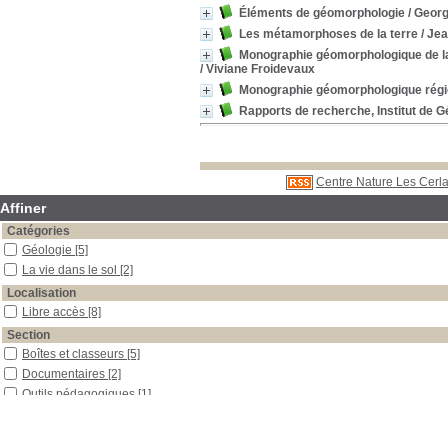
Éléments de géomorphologie
/ Georg
Les métamorphoses de la terre
/ Jea
Monographie géomorphologique de la
/ Viviane Froidevaux
Monographie géomorphologique régio
Rapports de recherche, Institut de 
Centre Nature Les Cerla
Affiner
Catégories
Géologie
[5]
La vie dans le sol
[2]
Localisation
Libre accès
[8]
Section
Boîtes et classeurs
[5]
Documentaires
[2]
Outils pédagogiques
[1]
Date
2002
[1]