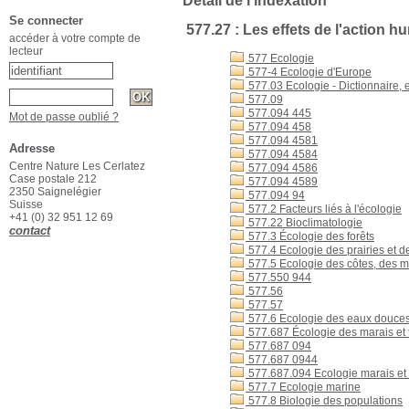
Détail de l'indexation
Se connecter
577.27 : Les effets de l'action h
accéder à votre compte de
lecteur
577 Ecologie
577-4 Ecologie d'Europe
577.03 Ecologie - Dictionnaire,
577.09
577.094 445
Mot de passe oublié ?
577.094 458
577.094 4581
Adresse
577.094 4584
Centre Nature Les Cerlatez
577.094 4586
Case postale 212
577.094 4589
2350 Saignelégier
577.094 94
Suisse
577.2 Facteurs liés à l'écologie
+41 (0) 32 951 12 69
577.22 Bioclimatologie
contact
577.3 Écologie des forêts
577.4 Ecologie des prairies et de
577.5 Ecologie des côtes, des m
577.550 944
577.56
577.57
577.6 Ecologie des eaux douce
577.687 Écologie des marais et 
577.687 094
577.687 0944
577.687.094 Ecologie marais et 
577.7 Ecologie marine
577.8 Biologie des populations