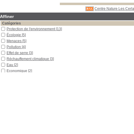
Centre Nature Les Cerla
Affiner
Catégories
Protection de l'environnement
[13]
Écologie
[5]
Menaces
[5]
Pollution
[4]
Effet de serre
[3]
Réchauffement climatique
[3]
Eau
[2]
Economique
[2]
Éducation à l'environnement
[2]
Environnement
[2]
Biodiversité
[1]
Botanique
[1]
Déchets
[1]
Désertification
[1]
Durable
[1]
Énergie
[1]
Érosion
[1]
Industrie
[1]