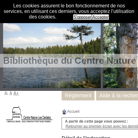
Les cookies assurent le bon fonctionnement de nos
services, en utilisant ces derniers, vous acceptez l'utilisation
des cookies.
S'opposer
Accepter
Bibliothèque du Centre Nature
A-
A
A+
Règlement
Aide à la reche
Accueil
A partir de cette page vous pouvez :
Retourner au premier écran avec les dernièr