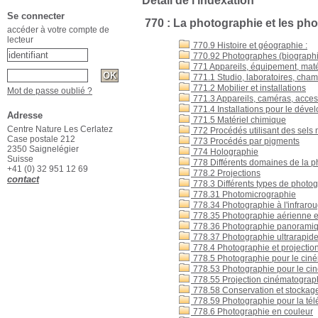
Détail de l'indexation
Se connecter
770 : La photographie et les ph
accéder à votre compte de
lecteur
770.9 Histoire et géographie :
770.92 Photographes (biographi
771 Appareils, équipement, maté
771.1 Studio, laboratoires, cham
771.2 Mobilier et installations
Mot de passe oublié ?
771.3 Appareils, caméras, acces
771.4 Installations pour le dév
Adresse
771.5 Matériel chimique
Centre Nature Les Cerlatez
772 Procédés utilisant des sels 
Case postale 212
773 Procédés par pigments
2350 Saignelégier
774 Holographie
Suisse
778 Différents domaines de la p
+41 (0) 32 951 12 69
778.2 Projections
contact
778.3 Différents types de photo
778.31 Photomicrographie
778.34 Photographie à l'infraro
778.35 Photographie aérienne et
778.36 Photographie panorami
778.37 Photographie ultrarapid
778.4 Photographie et projection
778.5 Photographie pour le ciném
778.53 Photographie pour le ciné
778.55 Projection cinématograp
778.58 Conservation et stockage
778.59 Photographie pour la tél
778.6 Photographie en couleur