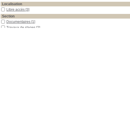
Localisation
Libre accès
[3]
Section
Documentaires
[1]
Travaux de stages
[2]
Date
2014
[1]
2011
[1]
0
[1]
Auteur
Debarnot
[1]
Féry
[1]
Francey
[1]