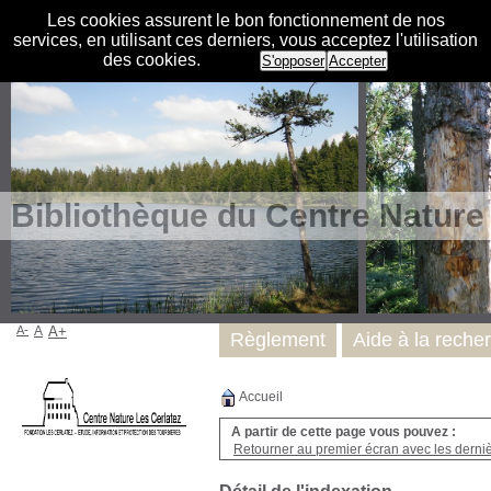
Les cookies assurent le bon fonctionnement de nos
services, en utilisant ces derniers, vous acceptez l'utilisation
des cookies.
S'opposer
Accepter
Bibliothèque du Centre Nature
A-
A
A+
Règlement
Aide à la reche
Accueil
A partir de cette page vous pouvez :
Retourner au premier écran avec les dernièr