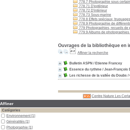
778.7 Photographie sous certain
778.71 D'extérieur
778.72 D'intérieur
778.73 Sous-marine
778.8 Effets spéciaux, truquage
778.9 Photographie de différents 
779 Photographies, recueils de p
779.9 Albums de photographies -
Ouvrages de la bibliothèque en 
Affiner la recherche
Bulletin ASPN
/ Etienne Francey
Essence du rythme
/ Jean-François 
Les richesse de la vallée du Doubs
/
Centre Nature Les Cerla
Affiner
Catégories
Environnement
[1]
Généralités
[1]
Photographie
[1]