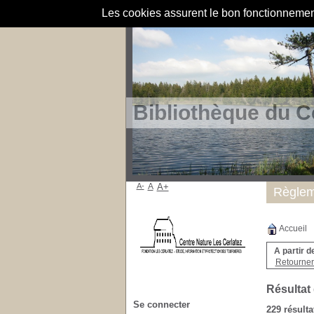
Les cookies assurent le bon fonctionnement 
Bibliothèque du C
A-
A
A+
Règlem
Accueil
A partir d
Retourner 
Résultat
Se connecter
229 résulta