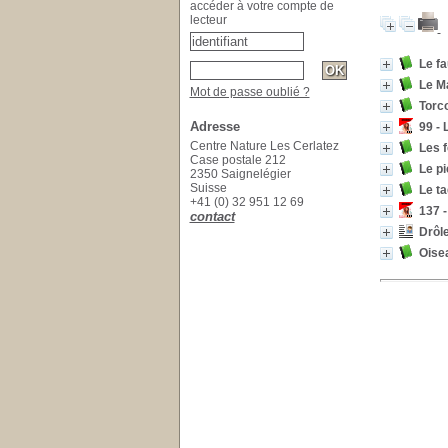
accéder à votre compte de
lecteur
Le fa
Le Ma
Mot de passe oublié ?
Torco
Adresse
99 - 
Centre Nature Les Cerlatez
Les f
Case postale 212
Le pi
2350 Saignelégier
Suisse
Le t
+41 (0) 32 951 12 69
137 -
contact
Drôle
Oise