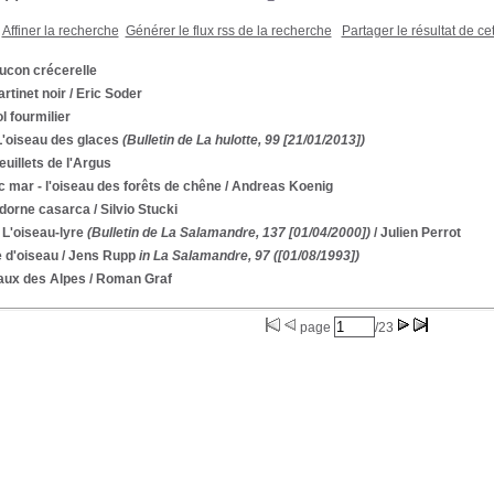
Affiner la recherche
Générer le flux rss de la recherche
Partager le résultat de ce
ucon crécerelle
rtinet noir
/ Eric Soder
l fourmilier
L'oiseau des glaces
(Bulletin de La hulotte, 99 [21/01/2013])
euillets de l'Argus
c mar - l'oiseau des forêts de chêne
/ Andreas Koenig
adorne casarca
/ Silvio Stucki
 L'oiseau-lyre
(Bulletin de La Salamandre, 137 [01/04/2000])
/ Julien Perrot
 d'oiseau
/ Jens Rupp
in La Salamandre, 97 ([01/08/1993])
aux des Alpes
/ Roman Graf
page
/23