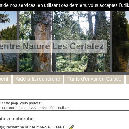
de nos services, en utilisant ces derniers, vous acceptez l'util
entre Nature Les Cerlatez
ent
Aide à la recherche
Tarifs d'envoi en Suisse
e cette page vous pouvez :
au premier écran avec les dernières notices...
 de la recherche
t(s) recherche sur le mot-clé 'Oiseau'