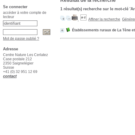
Résultat de la recherche
Se connecter
1 résultat(s) recherche sur le mot-clé '
accéder à votre compte de
lecteur
Affiner la recherche
Générer 
Établissements ruraux de La Tène et 
Mot de passe oublié ?
Adresse
Centre Nature Les Cerlatez
Case postale 212
2350 Saignelégier
Suisse
+41 (0) 32 951 12 69
contact