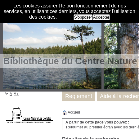
Les cookies assurent le bon fonctionnement de nos
services, en utilisant ces derniers, vous acceptez l'utilisation
des cookies.
S'opposer
Accepter
Bibliothèque du Centre Nature
A-
A
A+
Règlement
Aide à la reche
Accueil
A partir de cette page vous pouvez :
Retourner au premier écran avec les dernièr