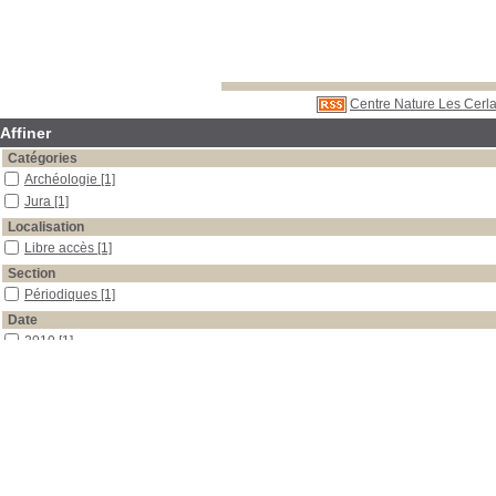
Centre Nature Les Cerla
Affiner
Catégories
Archéologie
[1]
Jura
[1]
Localisation
Libre accès
[1]
Section
Périodiques
[1]
Date
2010
[1]
Auteur
Demarez
[1]