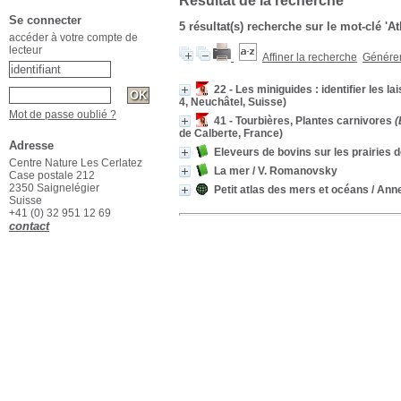
Résultat de la recherche
Se connecter
5 résultat(s) recherche sur le mot-clé 'A
accéder à votre compte de
lecteur
Affiner la recherche
Générer 
22 - Les miniguides : identifier les l
4, Neuchâtel, Suisse)
Mot de passe oublié ?
41 - Tourbières, Plantes carnivores
(
de Calberte, France)
Adresse
Eleveurs de bovins sur les prairies 
Centre Nature Les Cerlatez
La mer
/ V. Romanovsky
Case postale 212
2350 Saignelégier
Petit atlas des mers et océans
/ Anne
Suisse
+41 (0) 32 951 12 69
contact