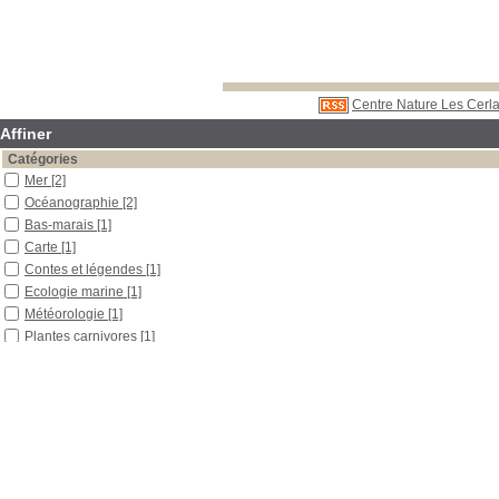
Centre Nature Les Cerla
Affiner
Catégories
Mer
[2]
Océanographie
[2]
Bas-marais
[1]
Carte
[1]
Contes et légendes
[1]
Ecologie marine
[1]
Météorologie
[1]
Plantes carnivores
[1]
Tourbière
[1]
Localisation
Libre accès
[5]
Section
Boîtes et classeurs
[1]
Documentaires
[2]
Périodiques
[2]