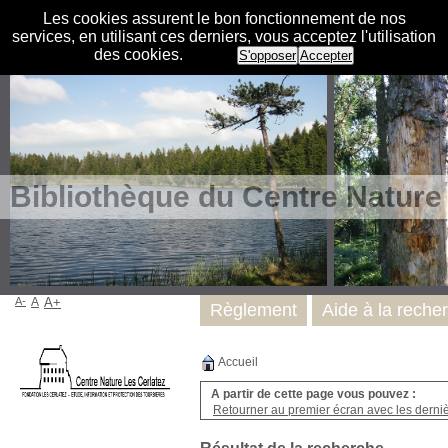
Les cookies assurent le bon fonctionnement de nos
services, en utilisant ces derniers, vous acceptez l'utilisation
des cookies.
S'opposer
Accepter
Bibliothèque du Centre Nature
A-
A
A+
Règlement
Aide à la reche
Accueil
A partir de cette page vous pouvez :
Retourner au premier écran avec les dernièr