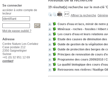
Résultat de la recherche
Se connecter
19 résultat(s) recherche sur le mot-clé '
accéder à votre compte de
lecteur
Affiner la recherche
Générer 
Cours d'eau et lacs, miroir de notre p
Minéraux - roches - fossiles
/ Albert
Mot de passe oublié ?
Les cours d'eau et leurs relations a
Adresse
Etude des causes de diminution des 
Centre Nature Les Cerlatez
Guide de gestion de la végétation de
Case postale 212
Guide de protection des berges de c
2350 Saignelégier
Suisse
Principes de renovation de cours d'
+41 (0) 32 951 12 69
Programme des cours 2009/2010
/ C
contact
La qualité biologique des cours d'ea
Retrouvons nos rivières
/ Nadège Gil