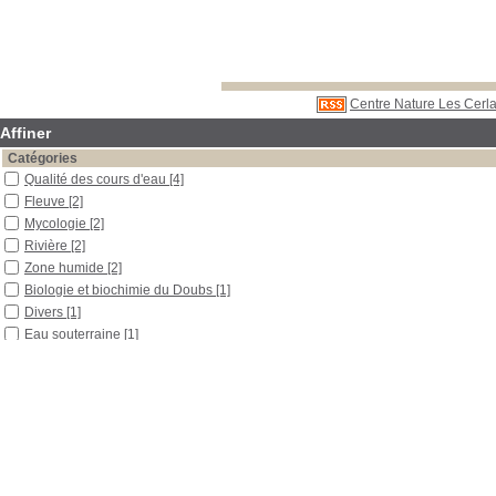
Centre Nature Les Cerla
Affiner
Catégories
Qualité des cours d'eau
[4]
Fleuve
[2]
Mycologie
[2]
Rivière
[2]
Zone humide
[2]
Biologie et biochimie du Doubs
[1]
Divers
[1]
Eau souterraine
[1]
Eaux pluviales
[1]
Environnement
[1]
Érosion
[1]
Étang
[1]
Formation
[1]
Généralités
[1]
Géologie
[1]