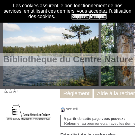
Les cookies assurent le bon fonctionnement de nos
services, en utilisant ces derniers, vous acceptez l'utilisation
des cookies.
S'opposer
Accepter
Bibliothèque du Centre Nature
A-
A
A+
Règlement
Aide à la reche
Accueil
A partir de cette page vous pouvez :
Retourner au premier écran avec les dernièr