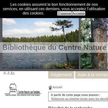
Les cookies assurent le bon fonctionnement de nos
services, en utilisant ces derniers, vous acceptez l'utilisation
des cookies.
S'opposer
Accepter
Bibliothèque du Centre Nature
A-
A
A+
Règlement
Aide à la reche
Accueil
A partir de cette page vous pouvez :
Retourner au premier écran avec les dernièr