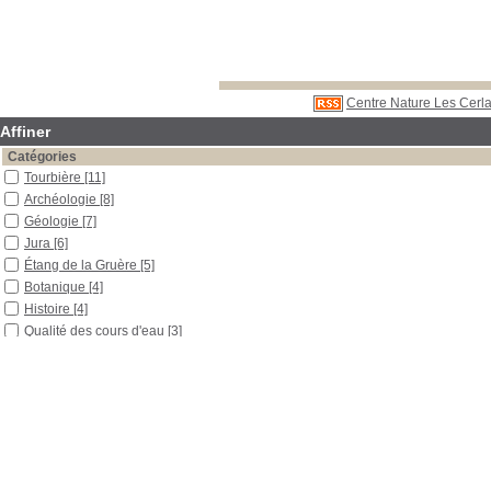
Centre Nature Les Cerla
Affiner
Catégories
Tourbière
[11]
Archéologie
[8]
Géologie
[7]
Jura
[6]
Étang de la Gruère
[5]
Botanique
[4]
Histoire
[4]
Qualité des cours d'eau
[3]
Eau souterraine
[2]
Fleurs
[2]
Forêt
[2]
Milieu agricole
[2]
Musée
[2]
Paysage
[2]
Protection de l'environnement
[2]