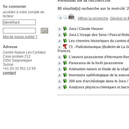
Résultat de la recherche
Se connecter
80 résultat(s) recherche sur le mot-clé '
accéder à votre compte de
lecteur
Affiner la recherche
Générer le f
Jura
/ Claude Hauser
Jura L'Usage des Sens
/ Pascal Reb
Mot de passe oublié ?
Les chemins historiques du canton 
Adresse
71 - Paléobotanique
(Bulletin de La 
France)
Centre Nature Les Cerlatez
Case postale 212
L'oeuvre jurassienne d'Hermann Re
2350 Saignelégier
Panorama de la forêt jurassienne
Suisse
+41 (0) 32 951 12 69
Animation nature et étude de la végé
contact
Inventaire spéléologique de la suiss
300 ans d'archéologie dans le Jura
/
Analyses physico-chimiques et bactér