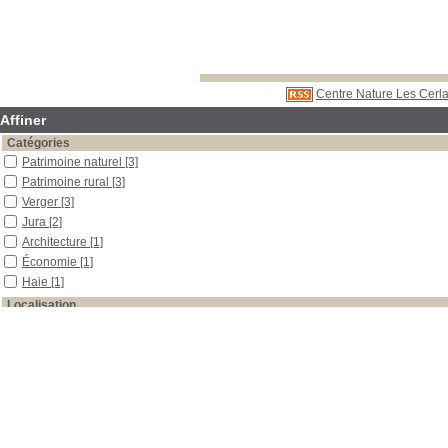
Centre Nature Les Cerla
Affiner
Catégories
Patrimoine naturel
[3]
Patrimoine rural
[3]
Verger
[3]
Jura
[2]
Architecture
[1]
Économie
[1]
Haie
[1]
Localisation
Libre accès
[6]
Réserve
[3]
Section
Boîtes et classeurs
[4]
Périodiques
[2]
Réserve
[3]