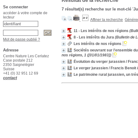
Résultat de la recherche
Se connecter
7 résultat(s) recherche sur le mot-clé 'J
accéder à votre compte de
lecteur
Affiner la recherche
Générer 
11 - Les intérêts de nos régions
(Bull
8 - Les intérêts du Jura
(Bulletin de L
Mot de passe oublié ?
Les intérêts de nos régions
Adresse
Sociétés oeuvrant sur l'ensemble du 
nos régions, 1 ([01/01/1983])
Centre Nature Les Cerlatez
Case postale 212
Évolution du verger jurassien
/ Franc
2350 Saignelégier
Le verger jurassien
/ Francis Benoit
Suisse
+41 (0) 32 951 12 69
Le patrimoine rural jurassien, un tré
contact