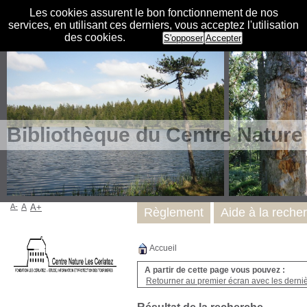
Les cookies assurent le bon fonctionnement de nos
services, en utilisant ces derniers, vous acceptez l'utilisation
des cookies.
S'opposer
Accepter
Bibliothèque du Centre Nature
A-
A
A+
Règlement
Aide à la reche
Accueil
A partir de cette page vous pouvez :
Retourner au premier écran avec les dernièr