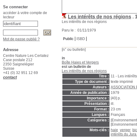
Se connecter
accéder à votre compte de
Les intérêts de nos régions
.
lecteur
Les intérêts de nos régions
Paru le : 01/11/1979
Public
ISBD
Mot de passe oublié ?
Adresse
[n° ou bulletin]
Centre Nature Les Cerlatez
in
Case postale 212
Boîte Haies et Vergers
2350 Saignelégier
est un bulletin de
Suisse
Les intérêts de nos régions
+41 (0) 32 951 12 69
Titre :
11 - Les intérêt
contact
Type de document :
texte imprimé
Auteurs :
ASSOCIATION 
Année de publication :
1979
Importance :
[40] p.
Présentation :
ill.
Format :
23 cm
Langues :
Français
Catégories :
[Environnement
[Environnement
Mots-clés :
haie
verger
bi
intérêts du Jura