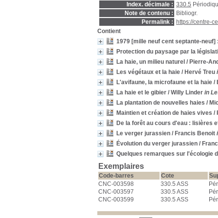
Index. décimale :
330.5
Périodiq
Note de contenu :
Bibliogr.
Permalink :
https://centre-
Contient
1979 [mille neuf cent septante-neuf]
Protection du paysage par la législat
La haie, un milieu naturel
/ Pierre-An
Les végétaux et la haie
/ Hervé Treu
L'avifaune, la microfaune et la haie
/
La haie et le gibier
/ Willy Linder
in Le
La plantation de nouvelles haies
/ Mi
Maintien et création de haies vives
/
De la forêt au cours d'eau : lisières 
Le verger jurassien
/ Francis Benoit
Évolution du verger jurassien
/ Franc
Quelques remarques sur l'écologie d
Exemplaires
Code-barres
Cote
Su
CNC-003598
330.5 ASS
Pér
CNC-003597
330.5 ASS
Pér
CNC-003599
330.5 ASS
Pér