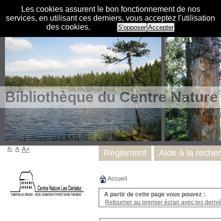
Les cookies assurent le bon fonctionnement de nos
services, en utilisant ces derniers, vous acceptez l'utilisation
des cookies.
S'opposer
Accepter
Bibliothèque du Centre Nature
A-
A
A+
Règlement
Aide à la reche
Accueil
A partir de cette page vous pouvez :
Retourner au premier écran avec les dernièr