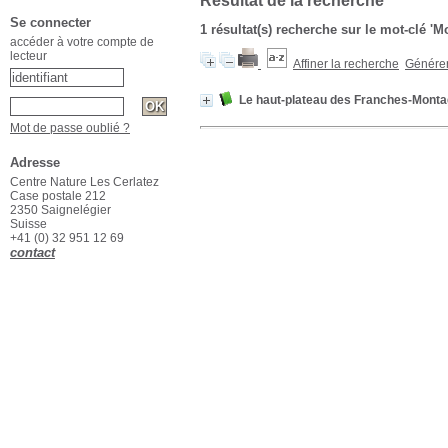
Résultat de la recherche
Se connecter
1 résultat(s) recherche sur le mot-clé 'M
accéder à votre compte de
lecteur
Affiner la recherche
Générer 
Le haut-plateau des Franches-Mont
Mot de passe oublié ?
Adresse
Centre Nature Les Cerlatez
Case postale 212
2350 Saignelégier
Suisse
+41 (0) 32 951 12 69
contact