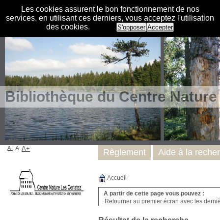
Les cookies assurent le bon fonctionnement de nos
services, en utilisant ces derniers, vous acceptez l'utilisation
des cookies.
S'opposer
Accepter
Bibliothèque du Centre Nature
A-
A
A+
Règlement
Aide à la reche
Accueil
A partir de cette page vous pouvez :
Retourner au premier écran avec les dernièr