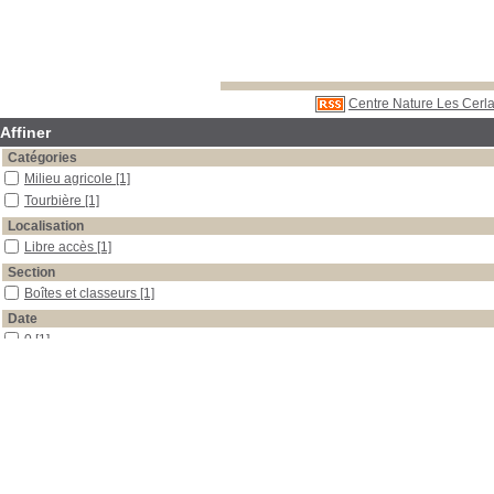
Centre Nature Les Cerla
Affiner
Catégories
Milieu agricole
[1]
Tourbière
[1]
Localisation
Libre accès
[1]
Section
Boîtes et classeurs
[1]
Date
0
[1]
Auteur
Krähenbühl
[1]