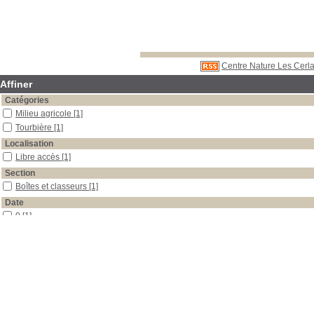
Centre Nature Les Cerla
Affiner
Catégories
Milieu agricole
[1]
Tourbière
[1]
Localisation
Libre accès
[1]
Section
Boîtes et classeurs
[1]
Date
0
[1]
Auteur
Krähenbühl
[1]