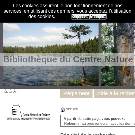
Les cookies assurent le bon fonctionnement de nos
services, en utilisant ces derniers, vous acceptez l'utilisation
des cookies.
S'opposer
Accepter
Bibliothèque du Centre Nature
A-
A
A+
Règlement
Aide à la reche
Accueil
A partir de cette page vous pouvez :
Retourner au premier écran avec les dernièr