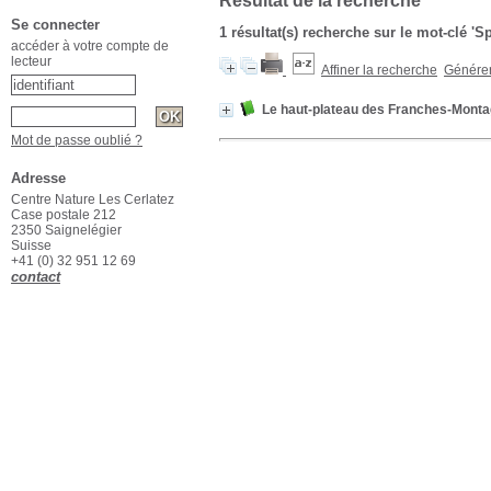
Résultat de la recherche
Se connecter
1 résultat(s) recherche sur le mot-clé
accéder à votre compte de
lecteur
Affiner la recherche
Générer 
Le haut-plateau des Franches-Mont
Mot de passe oublié ?
Adresse
Centre Nature Les Cerlatez
Case postale 212
2350 Saignelégier
Suisse
+41 (0) 32 951 12 69
contact